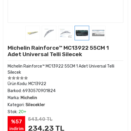
Michelin Rainforce™ MC13922 55CM 1
Adet Universal Telli Silecek
Michelin Rainforce™ MC13922 55CM 1 Adet Universal Telli
Silecek
Ürün Kodu:
MC13922
Barkod:
6930570901824
Marka:
Michelin
Kategori:
Silecekler
Stok:
20+
543,40 TL
%57
234,23 TL
indirim