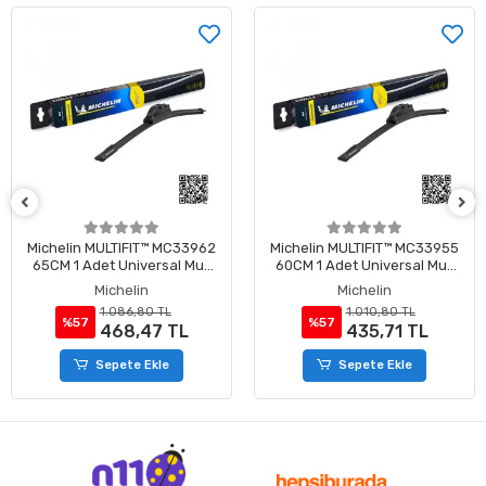
33962
Michelin MULTIFIT™ MC33955
Michelin MULTIFIT™ MC
 Muz
60CM 1 Adet Universal Muz
55CM 1 Adet Universal
Tipi Silecek
Tipi Silecek
Michelin
Michelin
1.010,80 TL
965,20 TL
%57
%57
L
435,71 TL
416,05 TL
Sepete Ekle
Sepete Ekle