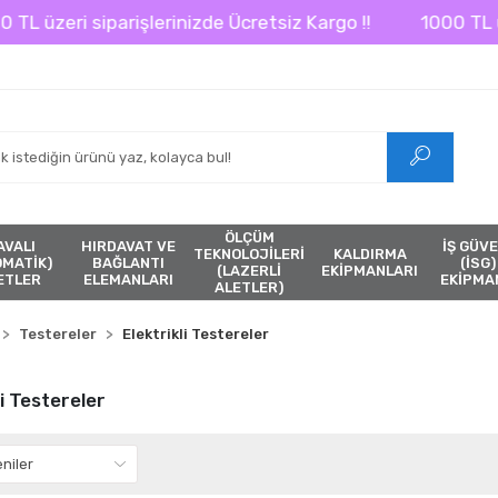
 üzeri siparişlerinizde Ücretsiz Kargo !!
1000 TL üzer
ÖLÇÜM
AVALI
HIRDAVAT VE
İŞ GÜVE
TEKNOLOJİLERİ
KALDIRMA
ÖMATİK)
BAĞLANTI
(İSG)
(LAZERLİ
EKİPMANLARI
ETLER
ELEMANLARI
EKİPMA
ALETLER)
Testereler
Elektrikli Testereler
li Testereler