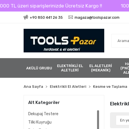
 TL üzeri siparişlerinizde Ücretsiz Kargo !!
1000 TL
+90 850 441 26 35
magaza@toolspazar.com
H
ELEKTRİKLİ EL
EL ALETLERİ
AKÜLÜ GRUBU
(PN
ALETLERİ
(MEKANİK)
AL
Ana Sayfa
Elektrikli El Aletleri
Kesme ve Taşlama
Alt Kategoriler
Elektrik
Dekupaj Testere
Tilki Kuyruğu