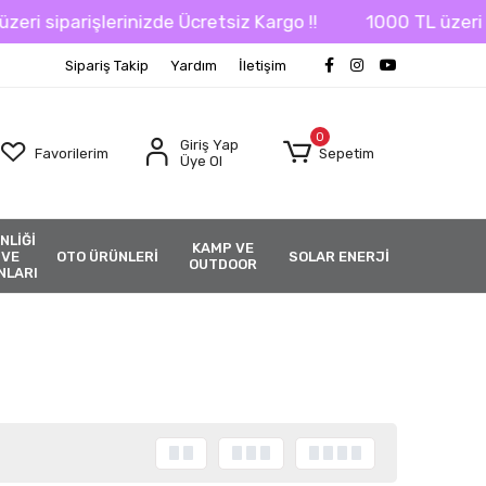
i siparişlerinizde Ücretsiz Kargo !!
1000 TL üzeri sip
Sipariş Takip
Yardım
İletişim
0
Giriş Yap
Favorilerim
Sepetim
Üye Ol
NLİĞİ
KAMP VE
 VE
OTO ÜRÜNLERİ
SOLAR ENERJİ
OUTDOOR
NLARI