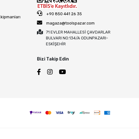
+90 850 441 26 35
Ekipmanları
magaza@toolspazar.com
71 EVLER MAHALLESİ ÇAVDARLAR
BULVARI NO:134/A ODUNPAZARI-
ESKİŞEHİR
Bizi Takip Edin