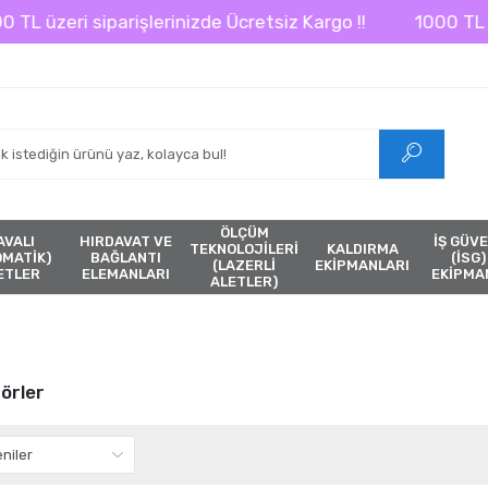
L üzeri siparişlerinizde Ücretsiz Kargo !!
1000 TL üze
ÖLÇÜM
AVALI
HIRDAVAT VE
İŞ GÜVE
TEKNOLOJİLERİ
KALDIRMA
ÖMATİK)
BAĞLANTI
(İSG)
(LAZERLİ
EKİPMANLARI
ETLER
ELEMANLARI
EKİPMA
ALETLER)
örler