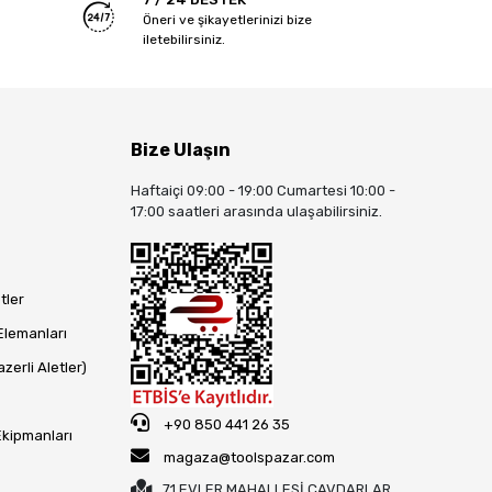
Öneri ve şikayetlerinizi bize
iletebilirsiniz.
Bize Ulaşın
Haftaiçi 09:00 - 19:00 Cumartesi 10:00 -
17:00 saatleri arasında ulaşabilirsiniz.
tler
Elemanları
zerli Aletler)
+90 850 441 26 35
Ekipmanları
magaza@toolspazar.com
71 EVLER MAHALLESİ ÇAVDARLAR