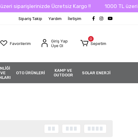
ri siparişlerinizde Ücretsiz Kargo !!
1000 TL üzeri sip
Sipariş Takip
Yardım
İletişim
0
Giriş Yap
Favorilerim
Sepetim
Üye Ol
NLİĞİ
KAMP VE
 VE
OTO ÜRÜNLERİ
SOLAR ENERJİ
OUTDOOR
NLARI