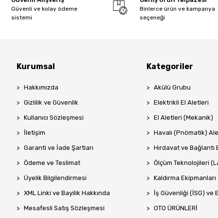
Güvenli ve kolay ödeme
Binlerce ürün ve kampanya
sistemi
seçeneği
Kurumsal
Kategoriler
Hakkımızda
Akülü Grubu
Gizlilik ve Güvenlik
Elektrikli El Aletleri
Kullanıcı Sözleşmesi
El Aletleri (Mekanik)
İletişim
Havalı (Pnömatik) Ale
Garanti ve İade Şartları
Hırdavat ve Bağlantı 
Ödeme ve Teslimat
Ölçüm Teknolojileri (La
Üyelik Bilgilendirmesi
Kaldırma Ekipmanları
XML Linki ve Bayilik Hakkında
İş Güvenliği (İSG) ve 
Mesafesli Satış Sözleşmesi
OTO ÜRÜNLERİ