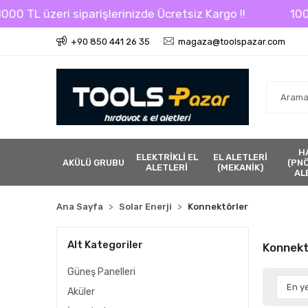
0 TL üzeri siparişlerinizde Ücretsiz Kargo !!
1000 T
+90 850 441 26 35
magaza@toolspazar.com
H
ELEKTRİKLİ EL
EL ALETLERİ
AKÜLÜ GRUBU
(PN
ALETLERİ
(MEKANİK)
AL
Ana Sayfa
Solar Enerji
Konnektörler
Alt Kategoriler
Konnekt
Güneş Panelleri
Aküler