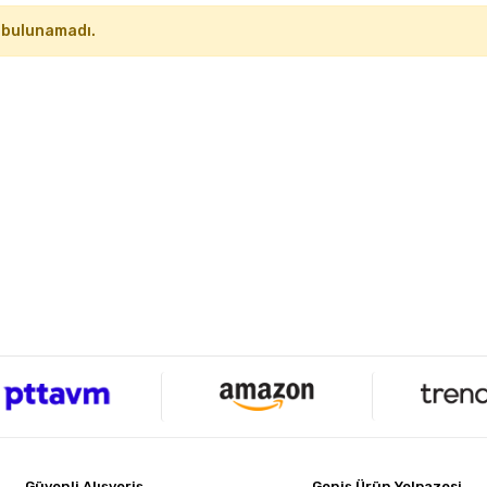
 bulunamadı.
Güvenli Alışveriş
Geniş Ürün Yelpazesi