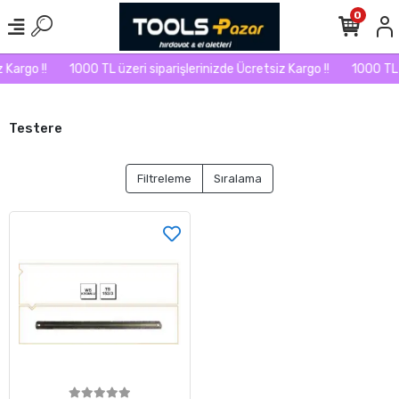
0
Kargo !!
1000 TL üzeri siparişlerinizde Ücretsiz Kargo !!
1000 TL ü
Testere
Filtreleme
Sıralama