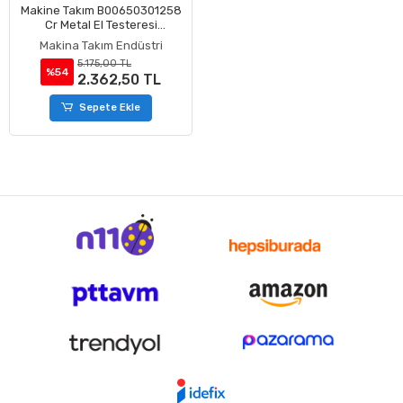
Makine Takım B00650301258
Cr Metal El Testeresi
300x25x08 mm-Ca Z:18
Makina Takım Endüstri
5.175,00 TL
%54
2.362,50 TL
Sepete Ekle