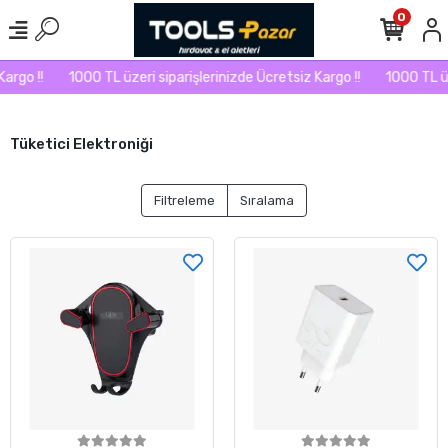
0
rgo !!
1000 TL üzeri siparişlerinizde Ücretsiz Kargo !!
1000 TL üze
Tüketici Elektroniği
Filtreleme
Sıralama