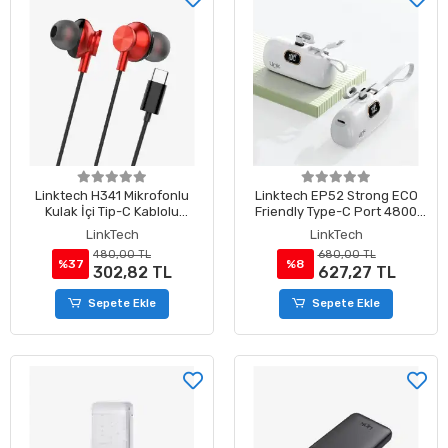
Linktech H341 Mikrofonlu
Linktech EP52 Strong ECO
Kulak İçi Tip-C Kablolu
Friendly Type-C Port 4800
Kulaklık Kırmızı
mAh Powerbank
LinkTech
LinkTech
480,00 TL
680,00 TL
%37
%8
302,82 TL
627,27 TL
Sepete Ekle
Sepete Ekle