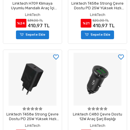
Linktech H709 Klimaya
Linktech T458e Strong Çevre
Uyumlu Mandallı Araç İçi
Dostu PD 25W Yüksek Hızlı
Telefon Tutacağı
Şarj Başlığı Beyaz
LinkTech
LinkTech
539,00 TL
520,00 TL
%24
%21
410,97 TL
410,97 TL
Sepete Ekle
Sepete Ekle
Linktech T458e Strong Çevre
Linktech C480 Çevre Dostu
Dostu PD 25W Yüksek Hızlı
12W Araç Şarj Başlığı
Şarj Başlığı Siyah
LinkTech
LinkTech