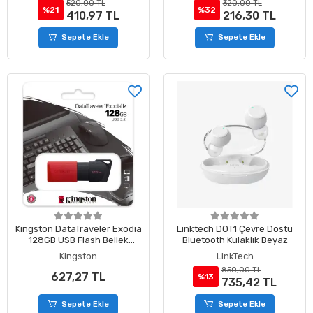
520,00 TL
320,00 TL
%21
%32
410,97 TL
216,30 TL
Sepete Ekle
Sepete Ekle
Kingston DataTraveler Exodia
Linktech DOT1 Çevre Dostu
128GB USB Flash Bellek
Bluetooth Kulaklık Beyaz
USB3.2 Gen1
Kingston
LinkTech
850,00 TL
627,27 TL
%13
735,42 TL
Sepete Ekle
Sepete Ekle