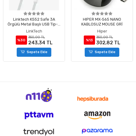
Linktech K552 Safe 3A
HIPER MX-565 NANO
Örgülü Metal Başlı USB Tip-C
KABLOSUZ MOUSE GRİ
Şarj Kablosu
LinkTech
Hiper
350,00 TL
350,00 TL
%30
%13
243,34 TL
302,82 TL
Sepete Ekle
Sepete Ekle