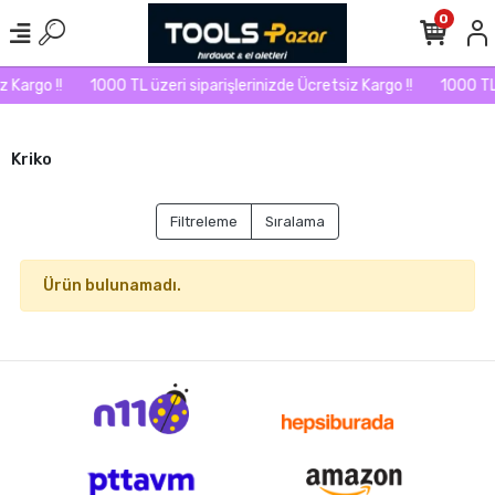
0
 Kargo !!
1000 TL üzeri siparişlerinizde Ücretsiz Kargo !!
1000 TL 
Kriko
Filtreleme
Sıralama
Ürün bulunamadı.