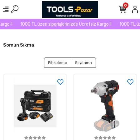
0
go !!
1000 TL üzeri siparişlerinizde Ücretsiz Kargo !!
1000 TL üzeri
Somun Sıkma
Filtreleme
Sıralama