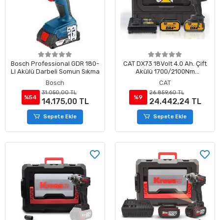
Bosch Professional GDR 180-
CAT DX73 18Volt 4.0 Ah. Çift
LI Akülü Darbeli Somun Sıkma
Akülü 1700/2100Nm
Kömürsüz Profesyonel Şarjlı
Bosch
CAT
Somun Sıkma
31.050,00 TL
26.859,60 TL
%54
%9
14.175,00 TL
24.442,24 TL
Sepete Ekle
Sepete Ekle