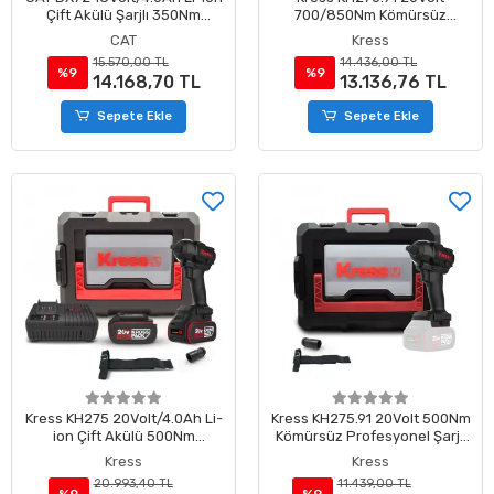
Çift Akülü Şarjlı 350Nm
700/850Nm Kömürsüz
Kömürsüz Profesyonel
Profesyonel Şarjlı Somun
CAT
Kress
Somun Sıkma
Sıkma (Akü Dahil Değildir)
15.570,00 TL
14.436,00 TL
%9
%9
14.168,70 TL
13.136,76 TL
Sepete Ekle
Sepete Ekle
Kress KH275 20Volt/4.0Ah Li-
Kress KH275.91 20Volt 500Nm
ion Çift Akülü 500Nm
Kömürsüz Profesyonel Şarjlı
Kömürsüz Profesyonel Şarjlı
Somun Sıkma (Akü Dahil
Kress
Kress
Somun Sıkma
Değildir)
20.993,40 TL
11.439,00 TL