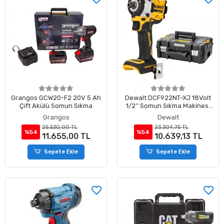
Grangos GCW20-F2 20V 5 Ah
Dewalt DCF922NT-XJ 18Volt
Çift Akülü Somun Sıkma
1/2’’ Somun Sıkma Makinesi
(Aküsüz)
Grangos
Dewalt
25.530,00 TL
23.304,75 TL
%54
%54
11.655,00 TL
10.639,13 TL
Sepete Ekle
Sepete Ekle