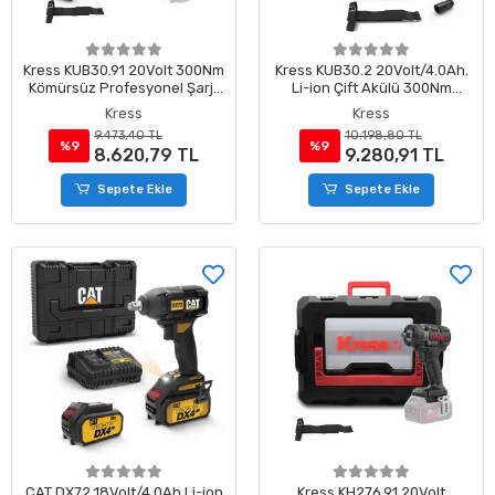
Kress KUB30.91 20Volt 300Nm
Kress KUB30.2 20Volt/4.0Ah.
Kömürsüz Profesyonel Şarjlı
Li-ion Çift Akülü 300Nm
Somun Sıkma (Akü Dahil
Kömürsüz Profesyonel Şarjlı
Kress
Kress
Değildir)
Somun Sıkma
9.473,40 TL
10.198,80 TL
%9
%9
8.620,79 TL
9.280,91 TL
Sepete Ekle
Sepete Ekle
CAT DX72 18Volt/4.0Ah Li-ion
Kress KH276.91 20Volt