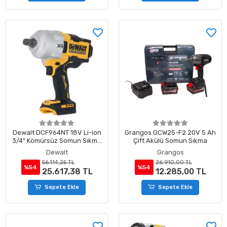
Dewalt DCF964NT 18V Li-ion
Grangos GCW25-F2 20V 5 Ah
3/4" Kömürsüz Somun Sıkma
Çift Akülü Somun Sıkma
(Aküsüz)
Dewalt
Grangos
56.114,25 TL
26.910,00 TL
%54
%54
25.617,38 TL
12.285,00 TL
Sepete Ekle
Sepete Ekle