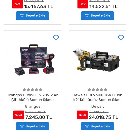
16.997,40 TL
15.958,80 TL
Lokma Ucu
%9
%9
15.467,63 TL
14.522,51 TL
Sepete Ekle
Sepete Ekle
Grangos GCW20-T2 20V 2 Ah
Dewalt DCF961NT 18V Li-ion
Çift Akülü Somun Sıkma
1/2" Kömürsüz Somun Sıkma
(Aküsüz)
Grangos
Dewalt
15.870,00 TL
52.612,50 TL
%54
%54
7.245,00 TL
24.018,75 TL
Sepete Ekle
Sepete Ekle