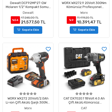
Dewalt DCF92MP2T-QW
WORX WX272.9 20Volt 300Nm
Mclaren 1/2" Kompakt Somun
Kömürsüz Profesyonel
Sıkma + 2X5AH Akü Set
Somun Sıkma (Akü Dahil
Dewalt
Worx
Değildir)
47.265,00 TL
11.419,20 TL
%54
%9
21.577,50 TL
10.391,47 TL
Sepete Ekle
Sepete Ekle
WORX WX272 20Volt/2.0Ah
CAT DX7020.1 18Volt 4.0 Ah
Li-ion Çift Akülü Şarjlı 300Nm
Çift Akülü Kömürsüz
Kömürsüz Profesyonel
700/880Nm Profesyonel
Worx
CAT
Somun Sıkma
Şarjlı Somun Sıkma + 10 Adet