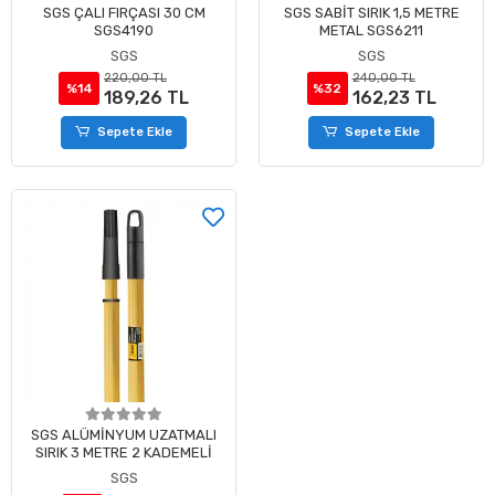
SGS ÇALI FIRÇASI 30 CM
SGS SABİT SIRIK 1,5 METRE
SGS4190
METAL SGS6211
SGS
SGS
220,00 TL
240,00 TL
%14
%32
189,26 TL
162,23 TL
Sepete Ekle
Sepete Ekle
SGS ALÜMİNYUM UZATMALI
SIRIK 3 METRE 2 KADEMELİ
SGS