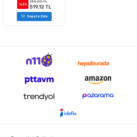
780,00 TL
%33
519,12 TL
Sepete Ekle