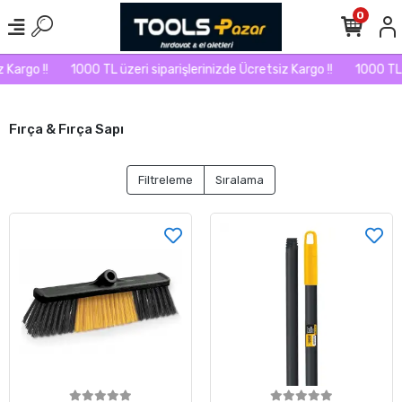
0
Kargo !!
1000 TL üzeri siparişlerinizde Ücretsiz Kargo !!
1000 TL ü
Fırça & Fırça Sapı
Filtreleme
Sıralama