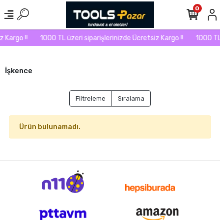
0
 Kargo !!
1000 TL üzeri siparişlerinizde Ücretsiz Kargo !!
1000 TL 
İşkence
Filtreleme
Sıralama
Ürün bulunamadı.