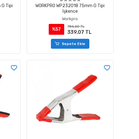
G Tipi
WORKPRO WP232018 75mm G Tipi
İşkence
Workpro
786,60 TL
%57
339,07 TL
Sepete Ekle