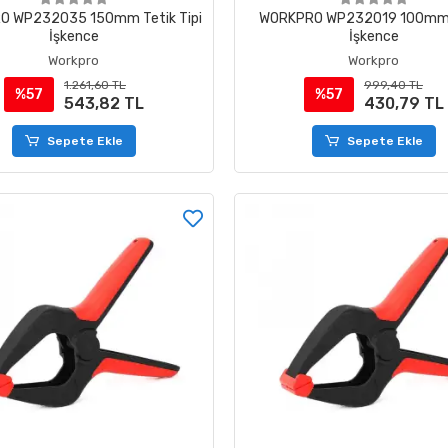
O WP232035 150mm Tetik Tipi
WORKPRO WP232019 100mm 
İşkence
İşkence
Workpro
Workpro
1.261,60 TL
999,40 TL
%57
%57
543,82 TL
430,79 TL
Sepete Ekle
Sepete Ekle