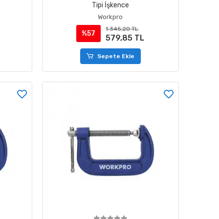
Tipi İşkence
Workpro
1.345,20 TL
%57
579,85 TL
Sepete Ekle