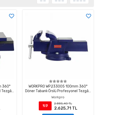
 360°
WORKPRO WP233005 100mm 360°
l Tezgâh
Döner Tabanlı Örslü Profesyonel Tezgâh
Mengene
Workpro
2.885,40 TL
%9
L
2.625,71 TL