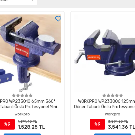
PRO WP233010 65mm 360°
WORKPRO WP233006 125mm
Tabanlı Örslü Profesyonel Mini
Döner Tabanlı Örslü Profesyone
Tezgâh Mengene
Mengene
Workpro
Workpro
1.679,40 TL
3.891,60 TL
%9
%9
1.528,25 TL
3.541,36 T