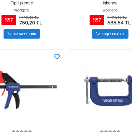
Tipi İşkence
İşkence
Workpro
Workpro
1.740,40 TL
1.474,40 TL
%57
%57
750,20 TL
635,54 TL
Sepete Ekle
Sepete Ekle