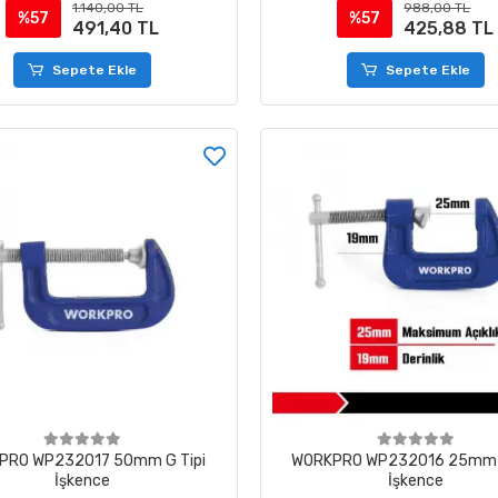
1.140,00 TL
988,00 TL
%57
%57
491,40 TL
425,88 TL
Sepete Ekle
Sepete Ekle
PRO WP232017 50mm G Tipi
WORKPRO WP232016 25mm G
İşkence
İşkence