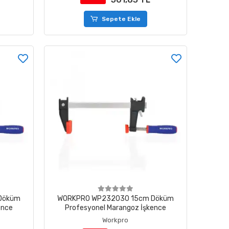
Sepete Ekle
Döküm
WORKPRO WP232030 15cm Döküm
ence
Profesyonel Marangoz İşkence
Workpro