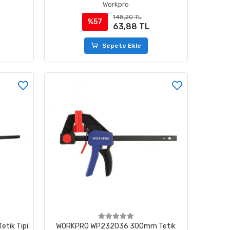
Workpro
148,20 TL
%57
63,88 TL
Sepete Ekle
tik Tipi
WORKPRO WP232036 300mm Tetik