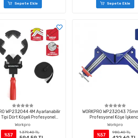
Sepete Ekle
Sepete Ekle
O WP232044 4M Ayarlanabilir
WORKPRO WP232043 75mm
 Tipi Dört Köşeli Profesyonel
Profesyonel Köşe İşken
İşkence
Workpro
Workpro
1.379,40 TL
980,40 TL
%57
%57
594,59 TL
422,60 TL