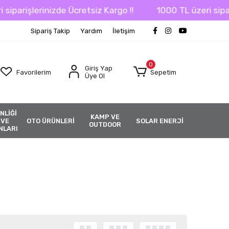
lerinizde Ücretsiz Kargo !!
1000 TL üzeri siparişlerini
Sipariş Takip
Yardım
İletişim
0
Giriş Yap
Favorilerim
Sepetim
Üye Ol
NLİĞİ
KAMP VE
 VE
OTO ÜRÜNLERİ
SOLAR ENERJİ
OUTDOOR
NLARI