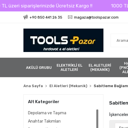
 siparişlerinizde Ücretsiz Kargo !!
1000 TL üzeri si
+90 850 441 26 35
magaza@toolspazar.com
H
ELEKTRİKLİ EL
EL ALETLERİ
AKÜLÜ GRUBU
(PN
ALETLERİ
(MEKANİK)
AL
Ana Sayfa
El Aletleri (Mekanik)
Sabitleme Bağla
Alt Kategoriler
Sabitle
Depolama ve Taşıma
İşkencele
Anahtar Takımları