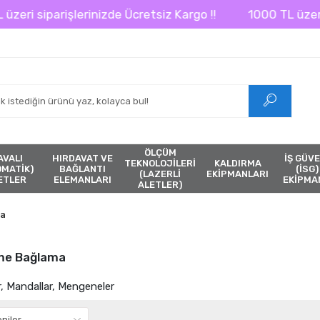
parişlerinizde Ücretsiz Kargo !!
1000 TL üzeri sipariş
ÖLÇÜM
AVALI
HIRDAVAT VE
İŞ GÜVE
TEKNOLOJİLERİ
KALDIRMA
ÖMATİK)
BAĞLANTI
(İSG)
(LAZERLİ
EKİPMANLARI
ETLER
ELEMANLARI
EKİPMA
ALETLER)
ma
me Bağlama
r, Mandallar, Mengeneler