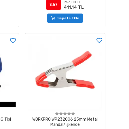
953,80 TL
%57
411,14 TL
Sepete Ekle
 Tipi
WORKPRO WP232006 25mm Metal
Mandal/İşkence