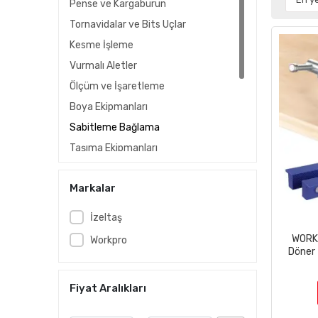
Pense ve Kargaburun
Tornavidalar ve Bits Uçlar
Kesme İşleme
Vurmalı Aletler
Ölçüm ve İşaretleme
Boya Ekipmanları
Sabitleme Bağlama
Taşıma Ekipmanları
Fener ve Aydınlatma
Markalar
Takım Dolapları ve Çantaları
Yağdanlık & Gres Pompası
İzeltaş
Genel El Aletleri
WORK
Workpro
Temizlik Fırçası ve Süpürge
Döner 
Fiyat Aralıkları