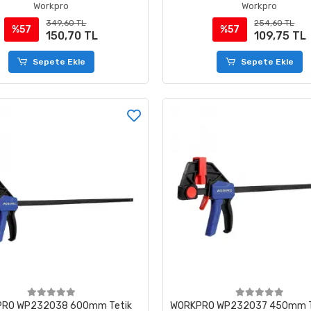
Workpro
Workpro
349,60 TL
254,60 TL
%57
%57
150,70 TL
109,75 TL
Sepete Ekle
Sepete Ekle
RO WP232038 600mm Tetik
WORKPRO WP232037 450mm Te