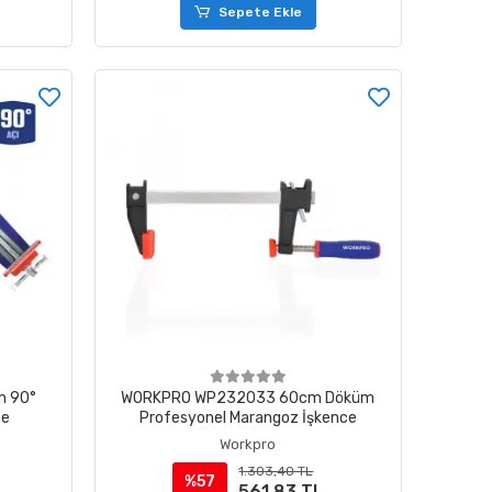
Sepete Ekle
 90°
WORKPRO WP232033 60cm Döküm
ce
Profesyonel Marangoz İşkence
Workpro
1.303,40 TL
%57
561,83 TL