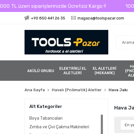
0 TL üzeri siparişlerinizde Ücretsiz Kargo !!
1000 T
+90 850 441 26 35
magaza@toolspazar.com
H
ELEKTRİKLİ EL
EL ALETLERİ
AKÜLÜ GRUBU
(PN
ALETLERİ
(MEKANİK)
AL
Ana Sayfa
Havalı (Pnömatik) Aletler
Hava Jakı
Alt Kategoriler
Hava Ja
Boya Tabancaları
Zımba ve Çivi Çakma Makineleri