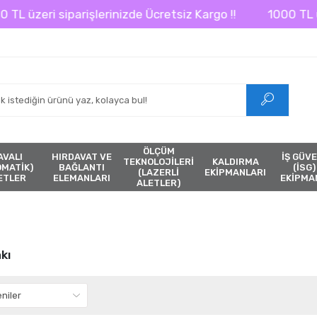
L üzeri siparişlerinizde Ücretsiz Kargo !!
1000 TL üzer
ÖLÇÜM
AVALI
HIRDAVAT VE
İŞ GÜVE
TEKNOLOJİLERİ
KALDIRMA
ÖMATİK)
BAĞLANTI
(İSG)
(LAZERLİ
EKİPMANLARI
ETLER
ELEMANLARI
EKİPMA
ALETLER)
kı