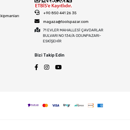
+90 850 441 26 35
Ekipmanları
magaza@toolspazar.com
71 EVLER MAHALLESİ ÇAVDARLAR
BULVARI NO:134/A ODUNPAZARI-
ESKİŞEHİR
Bizi Takip Edin