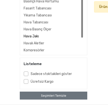
Basınçlı Hava Hortumu
Ürün
Fasarit Tabancası
Yıkama Tabancası
Hava Tabancası
Hava Basınç Ölçer
Hava Jakı
Havalı Aletler
Kompresörler
Havalı Somun Sıkma
Listeleme
Havalı Gres Yağlayıcılar
Sadece stoktakileri göster
Ücretsiz Kargo
Seçimleri Temizle