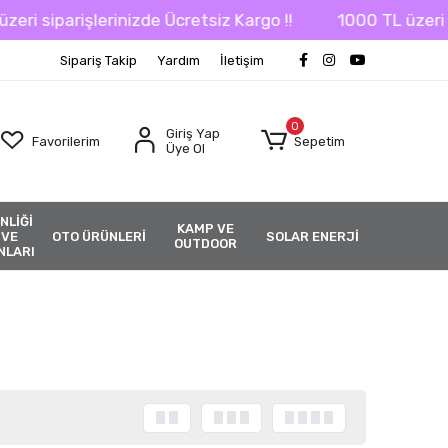
i siparişlerinizde Ücretsiz Kargo !!
1000 TL üzeri sip
Sipariş Takip
Yardım
İletişim
0
Giriş Yap
Favorilerim
Sepetim
Üye Ol
NLİĞİ
KAMP VE
 VE
OTO ÜRÜNLERİ
SOLAR ENERJİ
OUTDOOR
NLARI