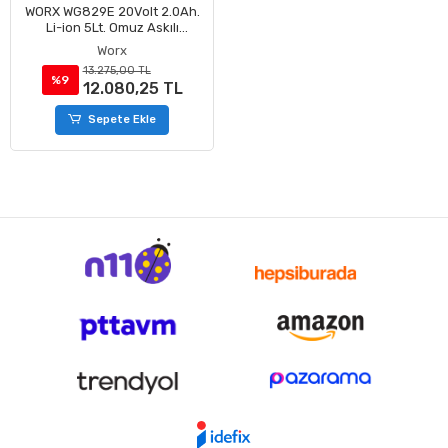
WORX WG829E 20Volt 2.0Ah.
Li-ion 5Lt. Omuz Askılı
Basınçlı İlaçlama ve
Worx
Dezenfektan Pompası
13.275,00 TL
%9
12.080,25 TL
Sepete Ekle