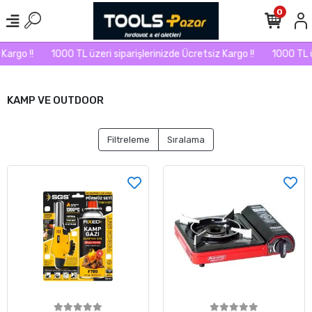
0
argo !!
1000 TL üzeri siparişlerinizde Ücretsiz Kargo !!
1000 TL üz
KAMP VE OUTDOOR
Filtreleme
Sıralama