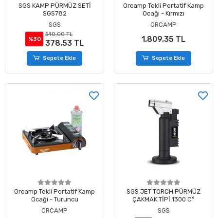
SGS KAMP PÜRMÜZ SETİ
Orcamp Tekli Portatif Kamp
SGS782
Ocağı - Kırmızı
SGS
ORCAMP
540,00 TL
1.809,35 TL
%30
378,53 TL
Sepete Ekle
Sepete Ekle
Orcamp Tekli Portatif Kamp
SGS JET TORCH PÜRMÜZ
Ocağı - Turuncu
ÇAKMAK TİPİ 1300 C°
ORCAMP
SGS