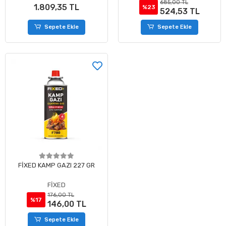
685,00 TL
1.809,35 TL
%23
524,53 TL
Sepete Ekle
Sepete Ekle
FİXED KAMP GAZI 227 GR
FİXED
176,00 TL
%17
146,00 TL
Sepete Ekle