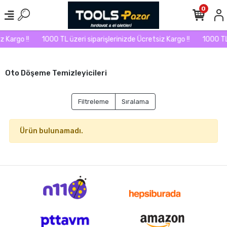
0
 Kargo !!
1000 TL üzeri siparişlerinizde Ücretsiz Kargo !!
1000 TL 
Oto Döşeme Temizleyicileri
Filtreleme
Sıralama
Ürün bulunamadı.