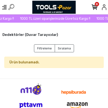
0
 Kargo !!
1000 TL üzeri siparişlerinizde Ücretsiz Kargo !!
1000 TL 
Dedektörler (Duvar Tarayıcılar)
Filtreleme
Sıralama
Ürün bulunamadı.