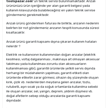
toolspazar.com'
un teknik servisi bulunmamaktadır. Arızalı
ürününüzü ürün içeriğinde yer alan garanti belgesi yada
kullanım kılavuzunda bulabileceğiniz en yakın teknik servise
göndermeniz gerekmektedir.
Arızalı ürünü gönderirken faturası ile birlikte, arızanın nedenini
belirten bir not göndermeniz arızanın tespiti konusunda süreci
kısaltacaktır.
Arızalı ürünü garanti kapsamı dışına çıkaran kullanım hataları
nelerdir ?
Elektrik ve kullanıcının kullanımından doğan arızalar (elektrik
kesilmesi, voltaj dalgalanması , makinaya ait olmayan aksesuar
takılması yada kullanılması zorunlu olan aksesuarların
kullanılmaması gibi), garantili ürünlerde yetkili servis dışında
herhangi bir müdahalenin yapılması, garanti etiketi olan
ürünlerde etiketin zarar görmesi, cihazın dış yüzeyinde oluşan
kırık, çizik vb. nedenlerden meydana gelen arızalar, tozlu,
rutubetli, aşırı sıcak ya da soğuk ortamlarda kullanılma sebebi
ile oluşan arızalar, sel, yangın, deprem, yıldırım düşmesi vb.
doğal afetlerin sebep olduğu arızalarda garanti kapsamı
dışındadır.