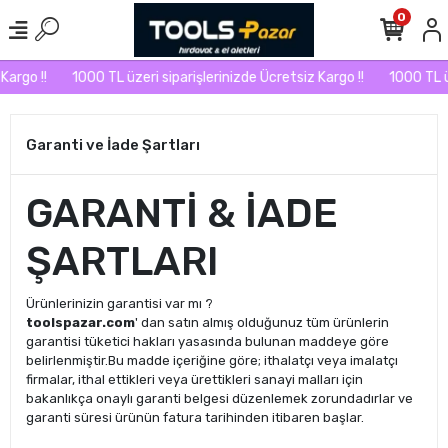
0
argo !!
1000 TL üzeri siparişlerinizde Ücretsiz Kargo !!
1000 TL üz
Garanti ve İade Şartları
GARANTİ & İADE
ŞARTLARI
Ürünlerinizin garantisi var mı ?
toolspazar.com
' dan satın almış olduğunuz tüm ürünlerin
garantisi tüketici hakları yasasında bulunan maddeye göre
belirlenmiştir.Bu madde içeriğine göre; ithalatçı veya imalatçı
firmalar, ithal ettikleri veya ürettikleri sanayi malları için
bakanlıkça onaylı garanti belgesi düzenlemek zorundadırlar ve
garanti süresi ürünün fatura tarihinden itibaren başlar.