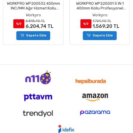
WORKPRO WP200532 400mm
WORKPRO WP225001 5 IN 1
INC/MM Ağır Hizmet Kollu
400mm Kollu Profesyonel
Somun Perçinleme Tabancası
Perçin Tabancası + 100 Adet
Workpro
Workpro
+ 185 Adet Perçin
Perçin
6.818,40 TL
1.724,40 TL
%9
%9
6.204,74 TL
1.569,20 TL
Sepete Ekle
Sepete Ekle