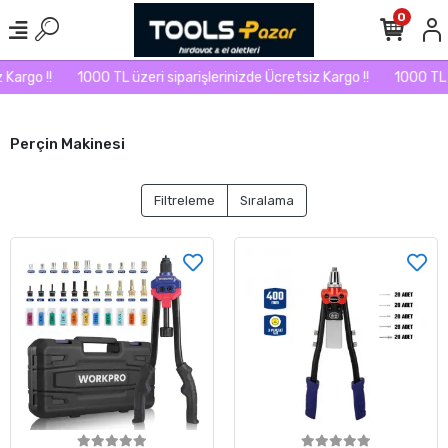
0
Kargo !!
1000 TL üzeri siparişlerinizde Ücretsiz Kargo !!
1000 TL ü
Perçin Makinesi
Filtreleme
Sıralama