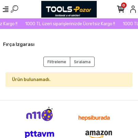
0
 Kargo !!
1000 TL üzeri siparişlerinizde Ücretsiz Kargo !!
1000 TL 
Fırça Izgarası
Filtreleme
Sıralama
Ürün bulunamadı.