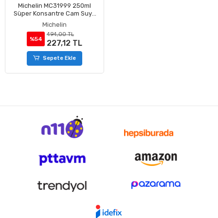
Michelin MC31999 250ml
Süper Konsantre Cam Suyu
Katkılı Bahar Kokulu
Michelin
494,00 TL
%54
227,12 TL
Sepete Ekle