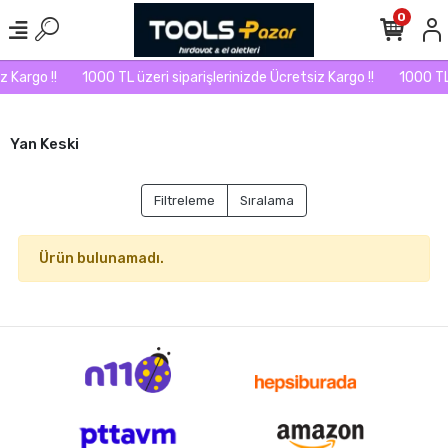
0
 Kargo !!
1000 TL üzeri siparişlerinizde Ücretsiz Kargo !!
1000 TL 
Yan Keski
Filtreleme
Sıralama
Ürün bulunamadı.