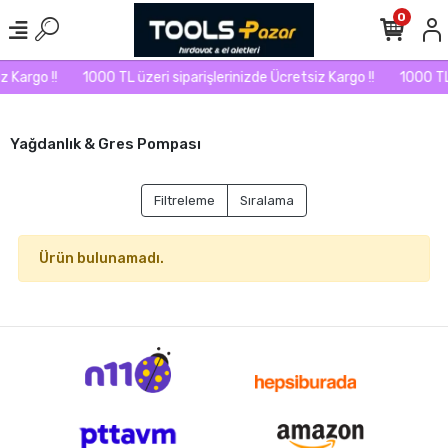
0
 Kargo !!
1000 TL üzeri siparişlerinizde Ücretsiz Kargo !!
1000 TL 
Yağdanlık & Gres Pompası
Filtreleme
Sıralama
Ürün bulunamadı.