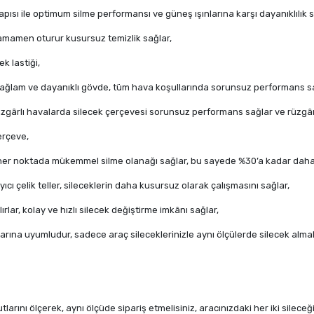
ısı ile optimum silme performansı ve güneş ışınlarına karşı dayanıklılık s
amamen oturur kusursuz temizlik sağlar,
k lastiği,
sağlam ve dayanıklı gövde, tüm hava koşullarında sorunsuz performans sa
zgârlı havalarda silecek çerçevesi sorunsuz performans sağlar ve rüzgâr 
erçeve,
 her noktada mükemmel silme olanağı sağlar, bu sayede %30’a kadar daha
cı çelik teller, sileceklerin daha kusursuz olarak çalışmasını sağlar,
rlar, kolay ve hızlı silecek değiştirme imkânı sağlar,
larına uyumludur, sadece araç sileceklerinizle aynı ölçülerde silecek almalı
utlarını ölçerek, aynı ölçüde sipariş etmelisiniz, aracınızdaki her iki silece