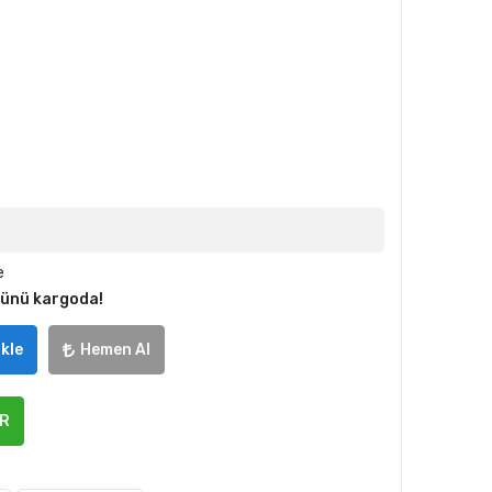
e
günü kargoda!
kle
Hemen Al
ER