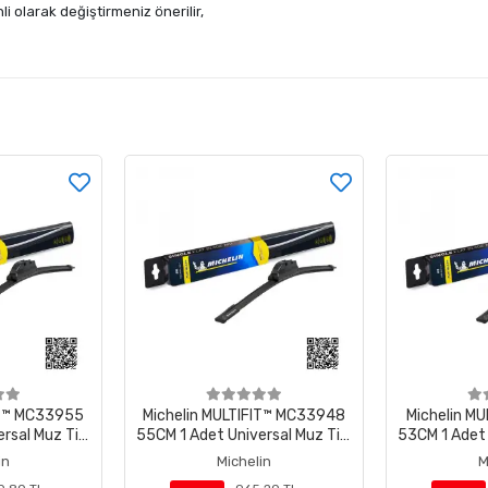
nli olarak değiştirmeniz önerilir,
FIT™ MC33948
Michelin MULTIFIT™ MC33931
Michelin M
rsal Muz Tipi
53CM 1 Adet Universal Muz Tipi
50CM 1 Adet 
ek
Silecek
in
Michelin
M