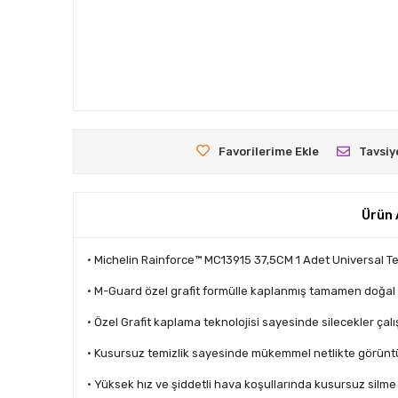
Favorilerime Ekle
Tavsiy
Ürün 
• Michelin Rainforce™ MC13915 37,5CM 1 Adet Universal Tel
• M-Guard özel grafit formülle kaplanmış tamamen doğal 
• Özel Grafit kaplama teknolojisi sayesinde silecekler ç
• Kusursuz temizlik sayesinde mükemmel netlikte görüntü
• Yüksek hız ve şiddetli hava koşullarında kusursuz silm