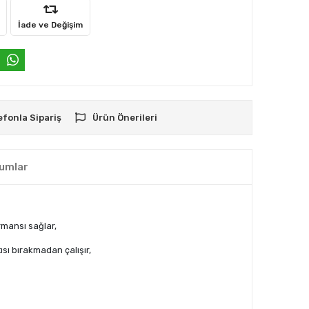
İade ve Değişim
efonla Sipariş
Ürün Önerileri
umlar
rmansı sağlar,
sı bırakmadan çalışır,