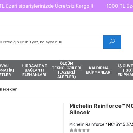
i siparişlerinizde Ücretsiz Kargo !!
1000 TL üzeri sipa
ÖLÇÜM
AVALI
HIRDAVAT VE
İŞ GÜVE
TEKNOLOJİLERİ
KALDIRMA
ÖMATİK)
BAĞLANTI
(İSG)
(LAZERLİ
EKİPMANLARI
ETLER
ELEMANLARI
EKİPMA
ALETLER)
ilecekler
Michelin Rainforce™ MC
Silecek
Michelin Rainforce™ MC13915 37,5C