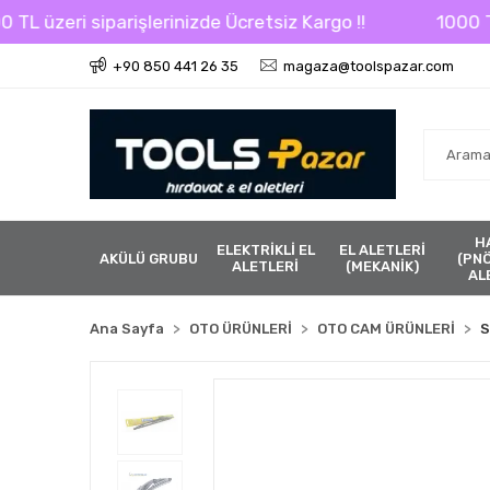
eri siparişlerinizde Ücretsiz Kargo !!
1000 TL üzer
+90 850 441 26 35
magaza@toolspazar.com
H
ELEKTRİKLİ EL
EL ALETLERİ
AKÜLÜ GRUBU
(PN
ALETLERİ
(MEKANİK)
AL
Ana Sayfa
OTO ÜRÜNLERİ
OTO CAM ÜRÜNLERİ
S