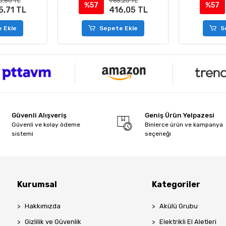
,20 TL
969,00 TL
%57
%57
6,05 TL
417,69 TL
e Ekle
Sepete Ekle
S
Güvenli Alışveriş
Geniş Ürün Yelpazesi
Güvenli ve kolay ödeme
Binlerce ürün ve kampanya
sistemi
seçeneği
Kurumsal
Kategoriler
Hakkımızda
Akülü Grubu
Gizlilik ve Güvenlik
Elektrikli El Aletleri