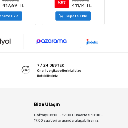
953,80 TL
938,60 TL
%57
411,14 TL
404,59 TL
epete Ekle
Sepete Ekle
7 / 24 DESTEK
Öneri ve şikayetlerinizi bize
iletebilirsiniz.
Bize Ulaşın
Haftaiçi 09:00 - 19:00 Cumartesi 10:00 -
17:00 saatleri arasında ulaşabilirsiniz.