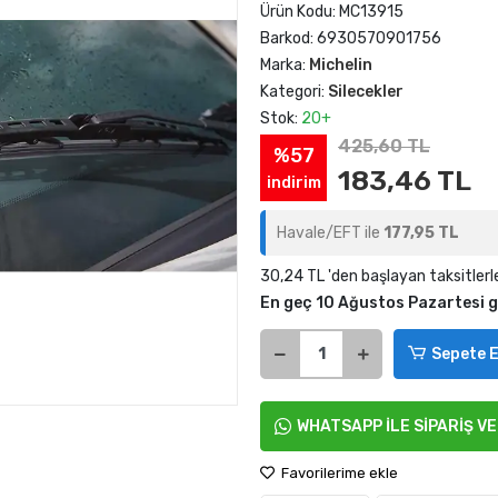
Ürün Kodu:
MC13915
Barkod:
6930570901756
Marka:
Michelin
Kategori:
Silecekler
Stok:
20+
425,60 TL
%57
183,46 TL
indirim
Havale/EFT ile
177,95 TL
30,24 TL 'den başlayan taksitlerl
En geç 10 Ağustos Pazartesi 
Sepete E
WHATSAPP İLE SİPARİŞ V
Favorilerime ekle