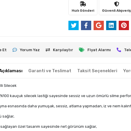
Hızlı Gönderi
Güvenli Alışveriş
e Et
Yorum Yaz
Karşılaştır
Fiyat Alarmı
Tel
Açıklaması
Garanti ve Teslimat
Taksit Seçenekleri
Yor
li Silecek
%100 kauçuk silecek lastiği sayesinde sessiz ve uzun ömürlü silme perfo
alışma esnasında daha yumuşak, sessiz, atlama yapmadan, iz ve nem kalıntı
 sağlar,
e sağlayan özel tasarım sayesinde net görünüm sağlar,