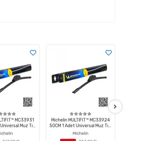
ULTIFIT™ MC33924
Michelin MULTIFIT™ MC33917
Miche
Universal Muz Tipi
48CM 1 Adet Universal Muz Tipi
45CM 1 
Silecek
Silecek
ichelin
Michelin