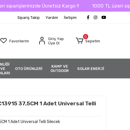
rişlerinizde Ücretsiz Kargo !!
1000 TL üzeri siparişle
Sipariş Takip
Yardım
İletişim
0
Giriş Yap
Favorilerim
Sepetim
Üye Ol
NLİĞİ
KAMP VE
 VE
OTO ÜRÜNLERİ
SOLAR ENERJİ
OUTDOOR
NLARI
13915 37,5CM 1 Adet Universal Telli
M 1 Adet Universal Telli Silecek