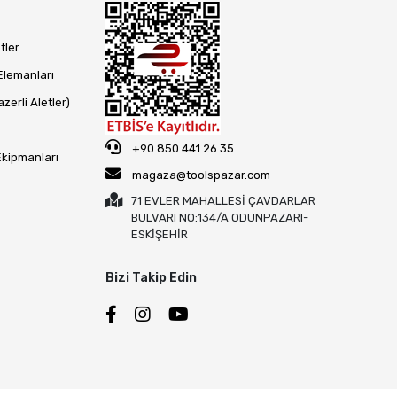
tler
Elemanları
zerli Aletler)
+90 850 441 26 35
Ekipmanları
magaza@toolspazar.com
71 EVLER MAHALLESİ ÇAVDARLAR
BULVARI NO:134/A ODUNPAZARI-
ESKİŞEHİR
Bizi Takip Edin