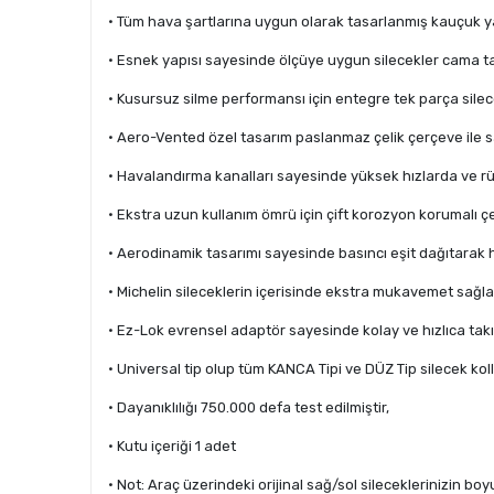
• Tüm hava şartlarına uygun olarak tasarlanmış kauçuk yap
• Esnek yapısı sayesinde ölçüye uygun silecekler cama t
• Kusursuz silme performansı için entegre tek parça silece
• Aero-Vented özel tasarım paslanmaz çelik çerçeve ile 
• Havalandırma kanalları sayesinde yüksek hızlarda ve rü
• Ekstra uzun kullanım ömrü için çift korozyon korumalı ç
• Aerodinamik tasarımı sayesinde basıncı eşit dağıtarak
• Michelin sileceklerin içerisinde ekstra mukavemet sağlayı
• Ez-Lok evrensel adaptör sayesinde kolay ve hızlıca takılı
• Universal tip olup tüm KANCA Tipi ve DÜZ Tip silecek kol
• Dayanıklılığı 750.000 defa test edilmiştir,
• Kutu içeriği 1 adet
• Not: Araç üzerindeki orijinal sağ/sol sileceklerinizin boy