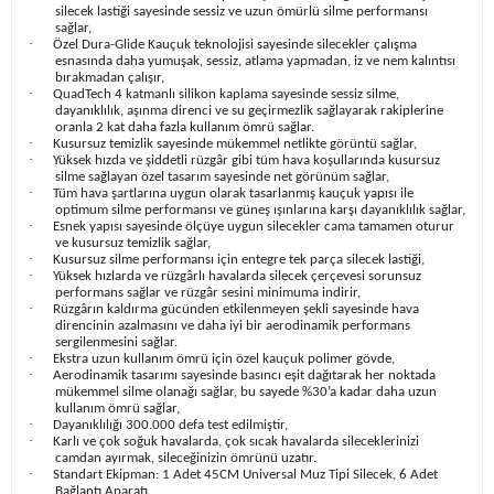
silecek lastiği sayesinde sessiz ve uzun ömürlü silme performansı
sağlar,
·
Özel Dura-Glide Kauçuk teknolojisi sayesinde silecekler çalışma
esnasında daha yumuşak, sessiz, atlama yapmadan, iz ve nem kalıntısı
bırakmadan çalışır,
·
QuadTech 4 katmanlı silikon kaplama sayesinde sessiz silme,
dayanıklılık, aşınma direnci ve su geçirmezlik sağlayarak rakiplerine
oranla 2 kat daha fazla kullanım ömrü sağlar.
·
Kusursuz temizlik sayesinde mükemmel netlikte görüntü sağlar,
·
Yüksek hızda ve şiddetli rüzgâr gibi tüm hava koşullarında kusursuz
silme sağlayan özel tasarım sayesinde net görünüm sağlar,
·
Tüm hava şartlarına uygun olarak tasarlanmış kauçuk yapısı ile
optimum silme performansı ve güneş ışınlarına karşı dayanıklılık sağlar,
·
Esnek yapısı sayesinde ölçüye uygun silecekler cama tamamen oturur
ve kusursuz temizlik sağlar,
·
Kusursuz silme performansı için entegre tek parça silecek lastiği,
·
Yüksek hızlarda ve rüzgârlı havalarda silecek çerçevesi sorunsuz
performans sağlar ve rüzgâr sesini minimuma indirir,
·
Rüzgârın kaldırma gücünden etkilenmeyen şekli sayesinde hava
direncinin azalmasını ve daha iyi bir aerodinamik performans
sergilenmesini sağlar.
·
Ekstra uzun kullanım ömrü için özel kauçuk polimer gövde,
·
Aerodinamik tasarımı sayesinde basıncı eşit dağıtarak her noktada
mükemmel silme olanağı sağlar, bu sayede %30’a kadar daha uzun
kullanım ömrü sağlar,
·
Dayanıklılığı 300.000 defa test edilmiştir,
·
Karlı ve çok soğuk havalarda, çok sıcak havalarda sileceklerinizi
camdan ayırmak, sileceğinizin ömrünü uzatır.
·
Standart Ekipman: 1 Adet 45CM Universal Muz Tipi Silecek, 6 Adet
Bağlantı Aparatı.