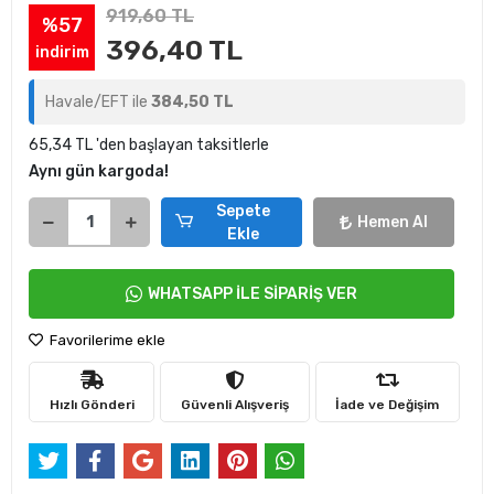
919,60 TL
%57
396,40 TL
indirim
Havale/EFT ile
384,50 TL
65,34 TL 'den başlayan taksitlerle
Aynı gün kargoda!
Sepete
Hemen Al
Ekle
WHATSAPP İLE SİPARİŞ VER
Favorilerime ekle
Hızlı Gönderi
Güvenli Alışveriş
İade ve Değişim