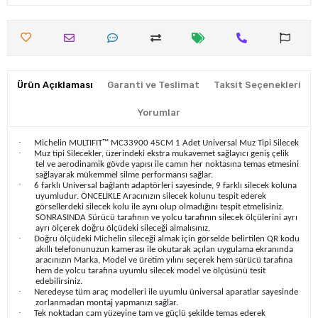
Ürün Açıklaması
Garanti ve Teslimat
Taksit Seçenekleri
Yorumlar
·
Michelin MULTIFIT™ MC33900 45CM 1 Adet Universal Muz Tipi Silecek
·
Muz tipi Silecekler, üzerindeki ekstra mukavemet sağlayıcı geniş çelik
tel ve aerodinamik gövde yapısı ile camın her noktasına temas etmesini
sağlayarak mükemmel silme performansı sağlar.
·
6 farklı Universal bağlantı adaptörleri sayesinde, 9 farklı silecek koluna
uyumludur. ÖNCELİKLE Aracınızın silecek kolunu tespit ederek
görsellerdeki silecek kolu ile aynı olup olmadığını tespit etmelisiniz.
SONRASINDA Sürücü tarafının ve yolcu tarafının silecek ölçülerini ayrı
ayrı ölçerek doğru ölçüdeki sileceği almalısınız.
·
Doğru ölçüdeki Michelin sileceği almak için görselde belirtilen QR kodu
akıllı telefonunuzun kamerası ile okutarak açılan uygulama ekranında
aracınızın Marka, Model ve üretim yılını seçerek hem sürücü tarafına
hem de yolcu tarafına uyumlu silecek model ve ölçüsünü tesit
edebilirsiniz.
·
Neredeyse tüm araç modelleri ile uyumlu üniversal aparatlar sayesinde
zorlanmadan montaj yapmanızı sağlar.
·
Tek noktadan cam yüzeyine tam ve güçlü şekilde temas ederek