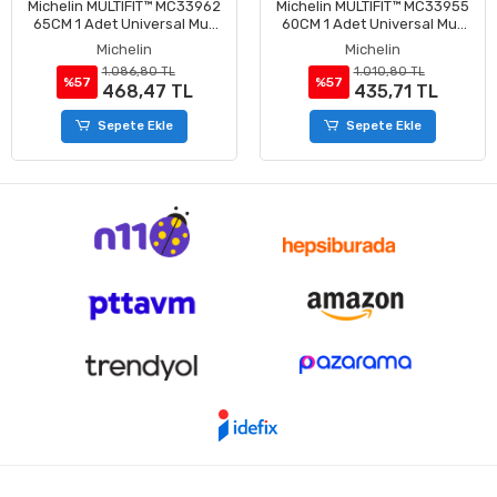
62
Michelin MULTIFIT™ MC33955
Michelin MULTIFIT™ MC339
uz
60CM 1 Adet Universal Muz
55CM 1 Adet Universal M
Tipi Silecek
Tipi Silecek
Michelin
Michelin
1.010,80 TL
965,20 TL
%57
%57
435,71 TL
416,05 TL
Sepete Ekle
Sepete Ekle