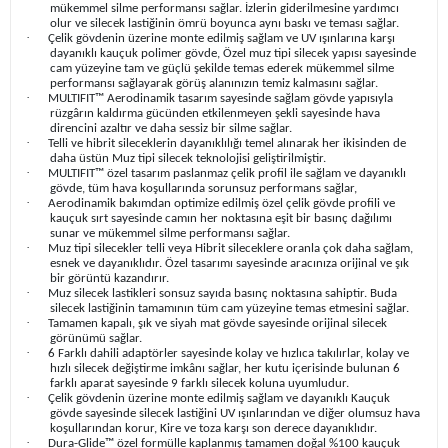
mükemmel silme performansı sağlar. İzlerin giderilmesine yardımcı
olur ve silecek lastiğinin ömrü boyunca aynı baskı ve teması sağlar.
·
Çelik gövdenin üzerine monte edilmiş sağlam ve UV ışınlarına karşı
dayanıklı kauçuk polimer gövde, Özel muz tipi silecek yapısı sayesinde
cam yüzeyine tam ve güçlü şekilde temas ederek mükemmel silme
performansı sağlayarak görüş alanınızın temiz kalmasını sağlar.
·
MULTIFIT™ Aerodinamik tasarım sayesinde sağlam gövde yapısıyla
rüzgârın kaldırma gücünden etkilenmeyen şekli sayesinde hava
direncini azaltır ve daha sessiz bir silme sağlar.
·
Telli ve hibrit sileceklerin dayanıklılığı temel alınarak her ikisinden de
daha üstün Muz tipi silecek teknolojisi geliştirilmiştir.
·
MULTIFIT™ özel tasarım paslanmaz çelik profil ile sağlam ve dayanıklı
gövde, tüm hava koşullarında sorunsuz performans sağlar,
·
Aerodinamik bakımdan optimize edilmiş özel çelik gövde profili ve
kauçuk sırt sayesinde camın her noktasına eşit bir basınç dağılımı
sunar ve mükemmel silme performansı sağlar.
·
Muz tipi silecekler telli veya Hibrit sileceklere oranla çok daha sağlam,
esnek ve dayanıklıdır. Özel tasarımı sayesinde aracınıza orijinal ve şık
bir görüntü kazandırır.
·
Muz silecek lastikleri sonsuz sayıda basınç noktasına sahiptir. Buda
silecek lastiğinin tamamının tüm cam yüzeyine temas etmesini sağlar.
·
Tamamen kapalı, şık ve siyah mat gövde sayesinde orijinal silecek
görünümü sağlar.
·
6 Farklı dahili adaptörler sayesinde kolay ve hızlıca takılırlar, kolay ve
hızlı silecek değiştirme imkânı sağlar, her kutu içerisinde bulunan 6
farklı aparat sayesinde 9 farklı silecek koluna uyumludur.
·
Çelik gövdenin üzerine monte edilmiş sağlam ve dayanıklı Kauçuk
gövde sayesinde silecek lastiğini UV ışınlarından ve diğer olumsuz hava
koşullarından korur, Kire ve toza karşı son derece dayanıklıdır.
·
Dura-Glide™ özel formülle kaplanmış tamamen doğal %100 kauçuk