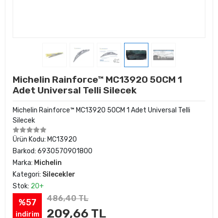
Michelin Rainforce™ MC13920 50CM 1
Adet Universal Telli Silecek
Michelin Rainforce™ MC13920 50CM 1 Adet Universal Telli
Silecek
Ürün Kodu:
MC13920
Barkod:
6930570901800
Marka:
Michelin
Kategori:
Silecekler
Stok:
20+
486,40 TL
%57
209,66 TL
indirim