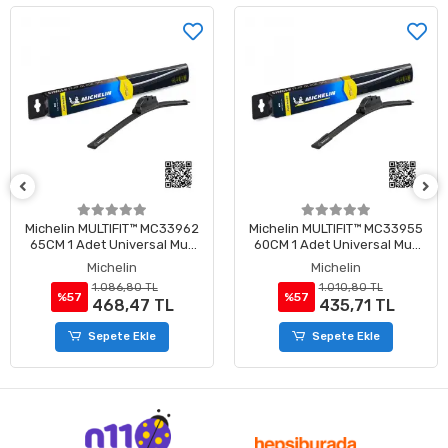
33962
Michelin MULTIFIT™ MC33955
Michelin MULTIFIT™ MC
 Muz
60CM 1 Adet Universal Muz
55CM 1 Adet Universal
Tipi Silecek
Tipi Silecek
Michelin
Michelin
1.010,80 TL
965,20 TL
%57
%57
L
435,71 TL
416,05 TL
Sepete Ekle
Sepete Ekle