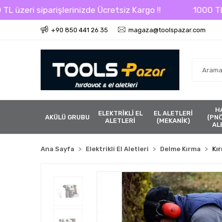
rişlerinizde Ücretsiz Kargo !!
1000 TL üzeri sipari
+90 850 441 26 35
magaza@toolspazar.com
H
ELEKTRİKLİ EL
EL ALETLERİ
AKÜLÜ GRUBU
(PN
ALETLERİ
(MEKANİK)
AL
Ana Sayfa
Elektrikli El Aletleri
Delme Kırma
Kır