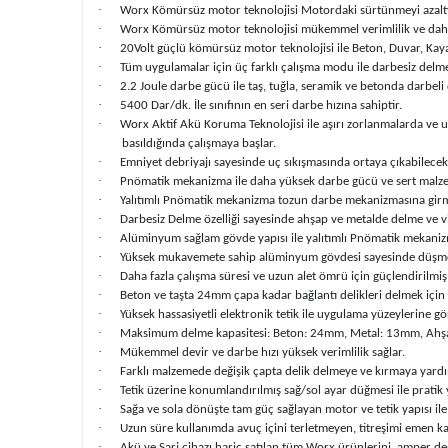
·
Worx Kömürsüz motor teknolojisi Motordaki sürtünmeyi azaltı
·
Worx Kömürsüz motor teknolojisi mükemmel verimlilik ve daha 
·
20Volt güçlü kömürsüz motor teknolojisi ile Beton, Duvar, Ka
·
Tüm uygulamalar için üç farklı çalışma modu ile darbesiz delme
·
2.2 Joule darbe gücü ile taş, tuğla, seramik ve betonda darbel
·
5400 Dar/dk. İle sınıfının en seri darbe hızına sahiptir.
·
Worx Aktif Akü Koruma Teknolojisi ile aşırı zorlanmalarda ve u
basıldığında çalışmaya başlar.
·
Emniyet debriyajı sayesinde uç sıkışmasında ortaya çıkabilece
·
Pnömatik mekanizma ile daha yüksek darbe gücü ve sert mal
·
Yalıtımlı Pnömatik mekanizma tozun darbe mekanizmasına girme
·
Darbesiz Delme özelliği sayesinde ahşap ve metalde delme ve v
·
Alüminyum sağlam gövde yapısı ile yalıtımlı Pnömatik mekaniz
·
Yüksek mukavemete sahip alüminyum gövdesi sayesinde düşmelere
·
Daha fazla çalışma süresi ve uzun alet ömrü için güçlendirilmi
·
Beton ve taşta 24mm çapa kadar bağlantı delikleri delmek için
·
Yüksek hassasiyetli elektronik tetik ile uygulama yüzeylerine gö
·
Maksimum delme kapasitesi: Beton: 24mm, Metal: 13mm, A
·
Mükemmel devir ve darbe hızı yüksek verimlilik sağlar.
·
Farklı malzemede değişik çapta delik delmeye ve kırmaya yardım
·
Tetik üzerine konumlandırılmış sağ/sol ayar düğmesi ile pratik
·
Sağa ve sola dönüşte tam güç sağlayan motor ve tetik yapısı ile
·
Uzun süre kullanımda avuç içini terletmeyen, titreşimi emen ka
·
Akü ve Şarj cihazı hariç satılan tüm Worx ürünlerini, amper değ