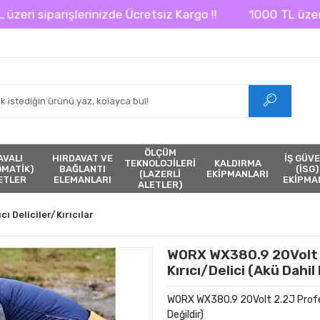
şlerinizde Ücretsiz Kargo !!
1000 TL üzeri siparişlerin
ÖLÇÜM
AVALI
HIRDAVAT VE
İŞ GÜVE
TEKNOLOJİLERİ
KALDIRMA
ÖMATİK)
BAĞLANTI
(İSG)
(LAZERLİ
EKİPMANLARI
ETLER
ELEMANLARI
EKİPMA
ALETLER)
ıcı Deliciler/Kırıcılar
WORX WX380.9 20Volt 
Kırıcı/Delici (Akü Dahil 
WORX WX380.9 20Volt 2.2J Profes
Değildir)