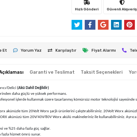
Hızlı Gönderi
Güvenli Alışveriş
e Et
Yorum Yaz
Karşılaştır
Fiyat Alarmı
Tel
Açıklaması
Garanti ve Teslimat
Taksit Seçenekleri
Yor
ıcı/Delici
(Akü Dahil Değildir)
lerinden daha güçlü ve yüksek performans.
fesyonel işlerde kullanmak üzere tasarlanmış kömürsüz motor teknolojisi sayesinde s
akünüzle tüm 20Volt Worx şarjlı ürünlerini çalıştırabilirsiniz. 20Volt Worx akünüzle 
X akünüzü tüm 20V/40V/80V Worx akülü makineleriniz ile kullanabilirsiniz. Ayrıca 4
i ve %25 daha fazla güç sağlar.
 fazla hizmet ömrü sunar.