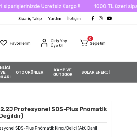
izde Ücretsiz Kargo !!
1000 TL üzeri siparişlerinizde 
Sipariş Takip
Yardım
İletişim
0
Giriş Yap
Favorilerim
Sepetim
Üye Ol
NLİĞİ
KAMP VE
 VE
OTO ÜRÜNLERİ
SOLAR ENERJİ
OUTDOOR
NLARI
2.2J Profesyonel SDS-Plus Pnömatik
Değildir)
yonel SDS-Plus Pnömatik Kırıcı/Delici (Akü Dahil