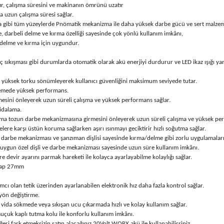
r, çalışma süresini ve makinanın ömrünü uzatır
uzun çalışma süresi sağlar.
ya gibi tüm yüzeylerde Pnömatik mekanizma ile daha yüksek darbe gücü ve sert malze
, darbeli delme ve kırma özelliği sayesinde çok yönlü kullanım imkânı,
i delme ve kırma için uygundur.
ç sıkışması gibi durumlarda otomatik olarak akü enerjiyi durdurur ve LED ikaz ışığı ya
k yüksek torku sönümleyerek kullanıcı güvenliğini maksimum seviyede tutar.
zemede yüksek performans.
sini önleyerek uzun süreli çalışma ve yüksek performans sağlar.
idalama.
ma tozun darbe mekanizmasına girmesini önleyerek uzun süreli çalışma ve yüksek per
 karşı üstün koruma sağlarken aşırı ısınmayı geciktirir hızlı soğutma sağlar.
ş darbe mekanizması ve şanzıman dişlisi sayesinde kırma/delme gibi zorlu uygulamaların
 uygun özel dişli ve darbe mekanizması sayesinde uzun süre kullanım imkânı.
re devir ayarını parmak hareketi ile kolayca ayarlayabilme kolaylığı sağlar.
hşap 27mm
cı olan tetik üzerinden ayarlanabilen elektronik hız daha fazla kontrol sağlar.
 yön değiştirme.
 vida sökmede veya sıkışan ucu çıkarmada hızlı ve kolay kullanım sağlar.
uçuk kaplı tutma kolu ile konforlu kullanım imkânı.
eri fark etmeksizin satın alacağınız 20Volt WORX akü ile kullanabilirsiniz