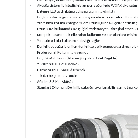
·
Aküsüz sistem ile istediğiniz amper değerinde WORX akü satın a
·
Entegre LED aydınlatma çalışma alanını aydınlatır.
·
Güçlü motor soğutma sistemi sayesinde uzun süreli kullanımla
·
Yan tutma koluna entegre 20cm uzunluğundaki çelik derinlik çu
·
Uzun süre kullanımda avuç içini terletmeyen, titreşimi emen ka
·
Kompakt tasarım tek elle rahat kullanım ve dar alanlara erişim 
·
Yan tutma kolu kullanım kolaylığı sağlar
·
Derinlik çubuğu istenilen derinlikte delik açmaya yardımcı olu
·
Profesyonel Kullanıma uygundur
·
Güç: 20Volt Li-ion (Akü ve Şarj aleti Dahil Değildir)
·
Yüksüz hızı 0-1210 dev/dk.
·
Darbe oranı 0-5400 darbe/dk.
·
Tek darbe gücü 2.2 Joule
·
Ağırlık: 3,3 Kg (Aküsüz)
·
Standart Ekipman; Derinlik çubuğu, ayarlanabilir yan tutm