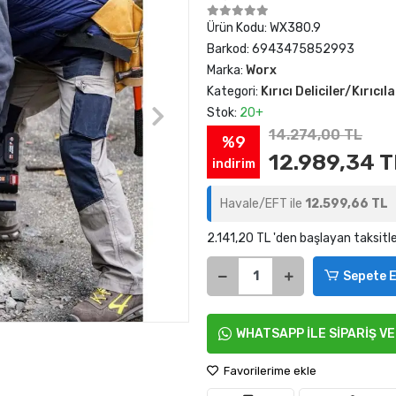
Ürün Kodu:
WX380.9
Barkod:
6943475852993
Marka:
Worx
Kategori:
Kırıcı Deliciler/Kırıcıla
Stok:
20+
14.274,00 TL
%9
12.989,34 T
indirim
Havale/EFT ile
12.599,66 TL
2.141,20 TL 'den başlayan taksitle
Sepete E
WHATSAPP İLE SİPARİŞ V
Favorilerime ekle