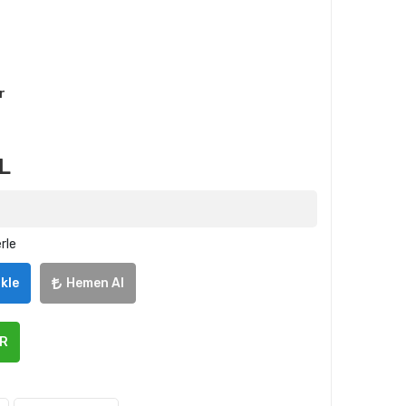
r
L
rle
kle
Hemen Al
ER