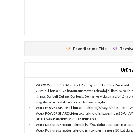
Favorilerime Ekle
Tavsiy
Ürün 
·
WORX WX380.9 20Volt 2.2J Profesyonel SDS-Plus Pnömatik Kır
·
20Volt Li-ion akü ve kömürsüz motor teknolojisi ile tüm rakip
·
Kırma, Darbeli Delme, Darbesiz Delme ve Vidalama gibi tüm pro
uygulamalarda dahi üstün performans sağlar.
·
Worx POWER SHARE Li-ion akü teknolojisi sayesinde 20Volt Worx 
·
Worx POWER SHARE Li-ion akü teknolojisi sayesinde 20Volt WOR
akülü makinalarınız ile kullanabilirsiniz.
·
Worx Kömürsüz motor teknolojisi %50 daha uzun çalışma süres
·
Worx Kömürsüz motor teknolojisi rakiplerine göre 10 kat daha