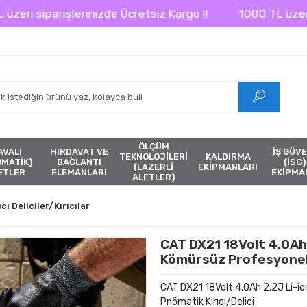
lerinizde Ücretsiz Kargo !!
1000 TL üzeri siparişlerini
ÖLÇÜM
AVALI
HIRDAVAT VE
İŞ GÜVE
TEKNOLOJİLERİ
KALDIRMA
ÖMATİK)
BAĞLANTI
(İSG)
(LAZERLİ
EKİPMANLARI
ETLER
ELEMANLARI
EKİPMA
ALETLER)
ıcı Deliciler/Kırıcılar
CAT DX21 18Volt 4.0Ah 2
Kömürsüz Profesyonel 
CAT DX21 18Volt 4.0Ah 2.2J Li-io
Pnömatik Kırıcı/Delici