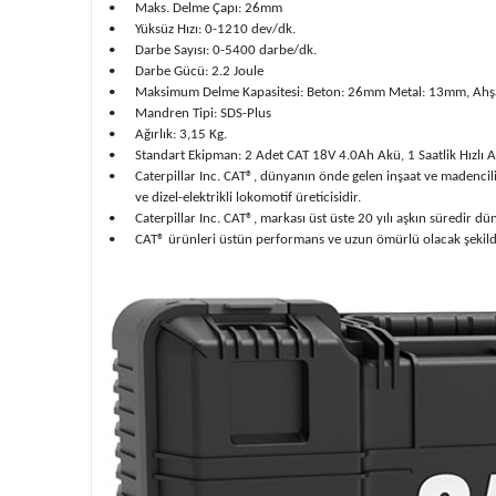
•
Maks. Delme Çapı: 26mm
•
Yüksüz Hızı: 0-1210 dev/dk.
•
Darbe Sayısı: 0-5400 darbe/dk.
•
Darbe Gücü: 2.2 Joule
•
Maksimum Delme Kapasitesi: Beton: 26mm Metal: 13mm, A
•
Mandren Tipi: SDS-Plus
•
Ağırlık: 3,15 Kg.
•
Standart Ekipman: 2 Adet CAT 18V 4.0Ah Akü, 1 Saatlik Hızlı Ak
•
Caterpillar Inc. CAT®, dünyanın önde gelen inşaat ve madencilik 
ve dizel-elektrikli lokomotif üreticisidir.
•
Caterpillar Inc. CAT®, markası üst üste 20 yılı aşkın süredir d
•
CAT® ürünleri üstün performans ve uzun ömürlü olacak şekilde