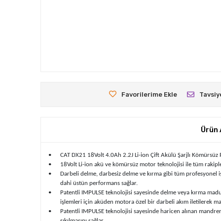
Favorilerime Ekle
Tavsiy
Ürün 
•
CAT DX21 18Volt 4.0Ah 2.2J Li-ion Çift Akülü Şarjlı Kömürsüz 
•
18Volt Li-ion akü ve kömürsüz motor teknolojisi ile tüm raki
•
Darbeli delme, darbesiz delme ve kırma gibi tüm profesyonel 
dahi üstün performans sağlar.
•
Patentli IMPULSE teknolojisi sayesinde delme veya kırma madun
işlemleri için aküden motora özel bir darbeli akım iletilerek
•
Patentli IMPULSE teknolojisi sayesinde haricen alınan mandre
sıkılmasını sağlar.