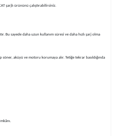
T şarjlı ürününü çalıştırabilirsiniz.
tır. Bu sayede daha uzun kullanım süresi ve daha hızlı şarj olma
ıp söner, aküyü ve motoru korumaya alır. Tetiğe tekrar basıldığında
 imkânı.