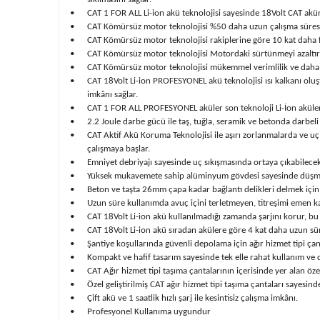
•
CAT 1 FOR ALL Li-ion akü teknolojisi sayesinde 18Volt CAT akünüz
•
CAT Kömürsüz motor teknolojisi %50 daha uzun çalışma süresi
•
CAT Kömürsüz motor teknolojisi rakiplerine göre 10 kat daha 
•
CAT Kömürsüz motor teknolojisi Motordaki sürtünmeyi azaltır,
•
CAT Kömürsüz motor teknolojisi mükemmel verimlilik ve daha u
•
CAT 18Volt Li-ion PROFESYONEL akü teknolojisi ısı kalkanı oluş
imkânı sağlar.
•
CAT 1 FOR ALL PROFESYONEL aküler son teknoloji Li-İon aküler
•
2.2 Joule darbe gücü ile taş, tuğla, seramik ve betonda darbel
•
CAT Aktif Akü Koruma Teknolojisi ile aşırı zorlanmalarda ve uç
çalışmaya başlar.
•
Emniyet debriyajı sayesinde uç sıkışmasında ortaya çıkabilec
•
Yüksek mukavemete sahip alüminyum gövdesi sayesinde düşmeler
•
Beton ve taşta 26mm çapa kadar bağlantı delikleri delmek için
•
Uzun süre kullanımda avuç içini terletmeyen, titreşimi emen k
•
CAT 18Volt Li-ion akü kullanılmadığı zamanda şarjını korur, bu 
•
CAT 18Volt Li-ion akü sıradan akülere göre 4 kat daha uzun sü
•
Şantiye koşullarında güvenli depolama için ağır hizmet tipi çan
•
Kompakt ve hafif tasarım sayesinde tek elle rahat kullanım ve d
•
CAT Ağır hizmet tipi taşıma çantalarının içerisinde yer alan ö
•
Özel geliştirilmiş CAT ağır hizmet tipi taşıma çantaları sayesi
•
Çift akü ve 1 saatlik hızlı şarj ile kesintisiz çalışma imkânı.
•
Profesyonel Kullanıma uygundur