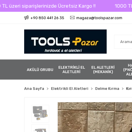
işlerinizde Ücretsiz Kargo !!
1000 TL üzeri sipariş
+90 850 441 26 35
magaza@toolspazar.com
H
ELEKTRİKLİ EL
EL ALETLERİ
AKÜLÜ GRUBU
(PN
ALETLERİ
(MEKANİK)
AL
Ana Sayfa
Elektrikli El Aletleri
Delme Kırma
Kır