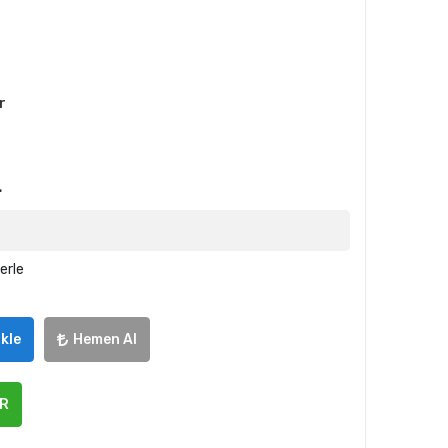
r
L
erle
kle
Hemen Al
ER