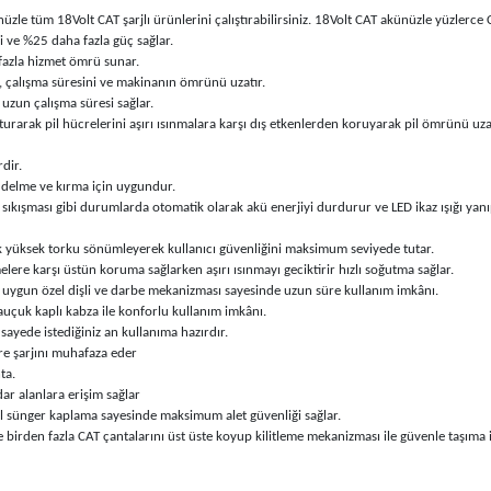
le tüm 18Volt CAT şarjlı ürünlerini çalıştırabilirsiniz. 18Volt CAT akünüzle yüzlerce CA
 ve %25 daha fazla güç sağlar.
fazla hizmet ömrü sunar.
 çalışma süresini ve makinanın ömrünü uzatır.
zun çalışma süresi sağlar.
turarak pil hücrelerini aşırı ısınmalara karşı dış etkenlerden koruyarak pil ömrünü uza
dir.
i delme ve kırma için uygundur.
 sıkışması gibi durumlarda otomatik olarak akü enerjiyi durdurur ve LED ikaz ışığı yan
ek yüksek torku sönümleyerek kullanıcı güvenliğini maksimum seviyede tutar.
e karşı üstün koruma sağlarken aşırı ısınmayı geciktirir hızlı soğutma sağlar.
 uygun özel dişli ve darbe mekanizması sayesinde uzun süre kullanım imkânı.
auçuk kaplı kabza ile konforlu kullanım imkânı.
sayede istediğiniz an kullanıma hazırdır.
re şarjını muhafaza eder
ta.
ar alanlara erişim sağlar
zel sünger kaplama sayesinde maksimum alet güvenliği sağlar.
nde birden fazla CAT çantalarını üst üste koyup kilitleme mekanizması ile güvenle taşıma