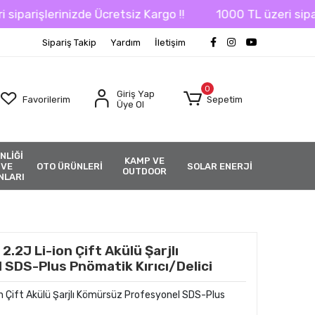
zde Ücretsiz Kargo !!
1000 TL üzeri siparişlerinizde Ü
Sipariş Takip
Yardım
İletişim
0
Giriş Yap
Favorilerim
Sepetim
Üye Ol
NLİĞİ
KAMP VE
 VE
OTO ÜRÜNLERİ
SOLAR ENERJİ
OUTDOOR
NLARI
.2J Li-ion Çift Akülü Şarjlı
SDS-Plus Pnömatik Kırıcı/Delici
n Çift Akülü Şarjlı Kömürsüz Profesyonel SDS-Plus