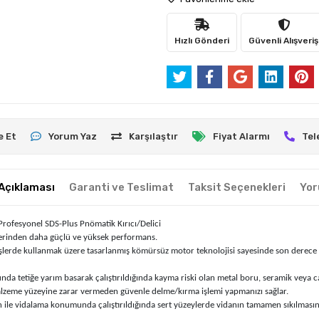
Hızlı Gönderi
Güvenli Alışveriş
e Et
Yorum Yaz
Karşılaştır
Fiyat Alarmı
Tel
Açıklaması
Garanti ve Teslimat
Taksit Seçenekleri
Yor
Profesyonel SDS-Plus Pnömatik Kırıcı/Delici
plerinden daha güçlü ve yüksek performans.
işlerde kullanmak üzere tasarlanmış kömürsüz motor teknolojisi sayesinde son derece 
da tetiğe yarım basarak çalıştırıldığında kayma riski olan metal boru, seramik veya 
 malzeme yüzeyine zarar vermeden güvenle delme/kırma işlemi yapmanızı sağlar.
n ile vidalama konumunda çalıştırıldığında sert yüzeylerde vidanın tamamen sıkılması