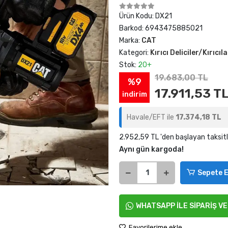
Ürün Kodu:
DX21
Barkod:
6943475885021
Marka:
CAT
Kategori:
Kırıcı Deliciler/Kırıcıla
Stok:
20+
19.683,00 TL
%9
17.911,53 T
indirim
Havale/EFT ile
17.374,18 TL
2.952,59 TL 'den başlayan taksitl
Aynı gün kargoda!
Sepete E
WHATSAPP İLE SİPARİŞ V
Favorilerime ekle