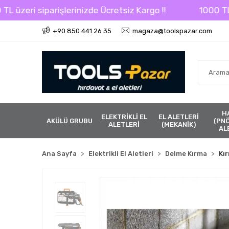
arişlerinizde Ücretsiz Kargo !!
1000 TL üzeri sipari
+90 850 441 26 35
magaza@toolspazar.com
H
ELEKTRİKLİ EL
EL ALETLERİ
AKÜLÜ GRUBU
(PN
ALETLERİ
(MEKANİK)
AL
Ana Sayfa
Elektrikli El Aletleri
Delme Kırma
Kır