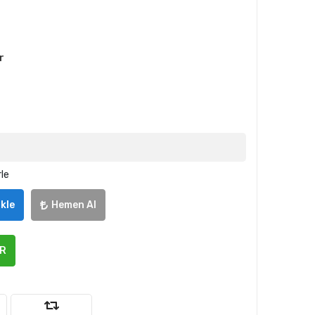
r
rle
kle
Hemen Al
ER