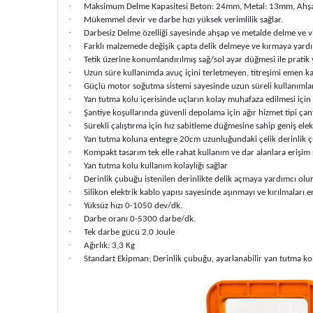
·
Maksimum Delme Kapasitesi Beton: 24mm, Metal: 13mm, Ah
·
Mükemmel devir ve darbe hızı yüksek verimlilik sağlar.
·
Darbesiz Delme özelliği sayesinde ahşap ve metalde delme ve v
·
Farklı malzemede değişik çapta delik delmeye ve kırmaya yardım
·
Tetik üzerine konumlandırılmış sağ/sol ayar düğmesi ile pratik
·
Uzun süre kullanımda avuç içini terletmeyen, titreşimi emen ka
·
Güçlü motor soğutma sistemi sayesinde uzun süreli kullanımla
·
Yan tutma kolu içerisinde uçların kolay muhafaza edilmesi için
·
Şantiye koşullarında güvenli depolama için ağır hizmet tipi çan
·
Sürekli çalıştırma için hız sabitleme düğmesine sahip geniş elek
·
Yan tutma koluna entegre 20cm uzunluğundaki çelik derinlik çu
·
Kompakt tasarım tek elle rahat kullanım ve dar alanlara erişim 
·
Yan tutma kolu kullanım kolaylığı sağlar
·
Derinlik çubuğu istenilen derinlikte delik açmaya yardımcı olu
·
Silikon elektrik kablo yapısı sayesinde aşınmayı ve kırılmaları 
·
Yüksüz hızı 0-1050 dev/dk.
·
Darbe oranı 0-5300 darbe/dk.
·
Tek darbe gücü 2.0 Joule
·
Ağırlık: 3,3 Kg
·
Standart Ekipman; Derinlik çubuğu, ayarlanabilir yan tutma kolu