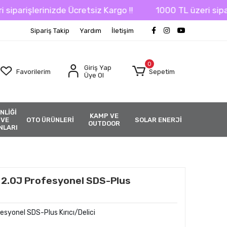
nizde Ücretsiz Kargo !!
1000 TL üzeri siparişlerinizde 
Sipariş Takip
Yardım
İletişim
0
Giriş Yap
Favorilerim
Sepetim
Üye Ol
NLİĞİ
KAMP VE
 VE
OTO ÜRÜNLERİ
SOLAR ENERJİ
OUTDOOR
NLARI
2.0J Profesyonel SDS-Plus
yonel SDS-Plus Kırıcı/Delici