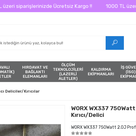
şlerinizde Ücretsiz Kargo !!
1000 TL üzeri siparişleri
ÖLÇÜM
AVALI
HIRDAVAT VE
İŞ GÜVE
TEKNOLOJİLERİ
KALDIRMA
ÖMATİK)
BAĞLANTI
(İSG)
(LAZERLİ
EKİPMANLARI
ETLER
ELEMANLARI
EKİPMA
ALETLER)
ıcı Deliciler/Kırıcılar
WORX WX337 750Watt 
Kırıcı/Delici
WORX WX337 750Watt 2.0J Profes