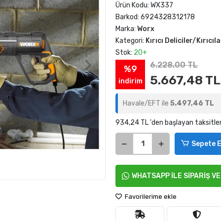
Ürün Kodu:
WX337
Barkod:
6924328312178
Marka:
Worx
Kategori:
Kırıcı Deliciler/Kırıcıla
Stok:
20+
6.228,00 TL
%9
5.667,48 TL
indirim
Havale/EFT ile
5.497,46 TL
934,24 TL 'den başlayan taksitle
Sepete E
WHATSAPP İLE SİPARİŞ V
Favorilerime ekle