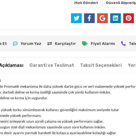
Hızlı Gönderi
Güvenli Alışveriş
e Et
Yorum Yaz
Karşılaştır
Fiyat Alarmı
Tel
Açıklaması
Garanti ve Teslimat
Taksit Seçenekleri
Yor
i
rde Pnömatik mekanizma ile daha yüksek darbe gücü ve sert malzemede yüksek perfor
, darbeli delme ve kırma özelliği sayesinde çok yönlü kullanım imkânı,
 delme ve kırma için uygundur.
k yüksek torku sönümleyerek kullanıcı güvenliğini maksimum seviyede tutar
zemede yüksek performans.
sini önleyerek uzun süreli çalışma ve yüksek performans sağlar.
 uygun özel dişli mekanizması sayesinde uzun süre kullanım imkânı.
re devir ayarını parmak hareketi ile kolayca ayarlayabilme kolaylığı sağlar.