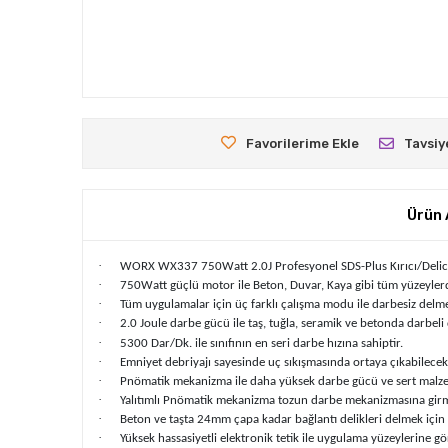
Favorilerime Ekle
Tavsiy
Ürün 
·
WORX WX337 750Watt 2.0J Profesyonel SDS-Plus Kırıcı/Delic
·
750Watt güçlü motor ile Beton, Duvar, Kaya gibi tüm yüzeyle
·
Tüm uygulamalar için üç farklı çalışma modu ile darbesiz delme
·
2.0
Joule
darbe gücü ile taş, tuğla, seramik ve betonda darbeli
·
5300 Dar/Dk. ile sınıfının en seri darbe hızına sahiptir.
·
Emniyet debriyajı sayesinde uç sıkışmasında ortaya çıkabilece
·
Pnömatik mekanizma ile daha yüksek darbe gücü ve sert mal
·
Yalıtımlı Pnömatik mekanizma tozun darbe mekanizmasına girme
·
Beton ve taşta 24mm çapa kadar bağlantı delikleri delmek için
·
Yüksek hassasiyetli elektronik tetik ile uygulama yüzeylerine gö