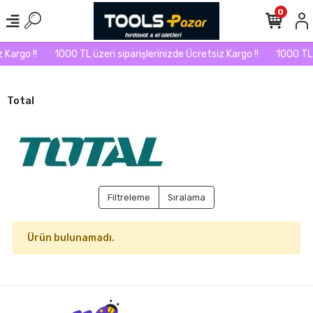
0
 Kargo !!
1000 TL üzeri siparişlerinizde Ücretsiz Kargo !!
1000 TL ü
Total
Filtreleme
Sıralama
Ürün bulunamadı.