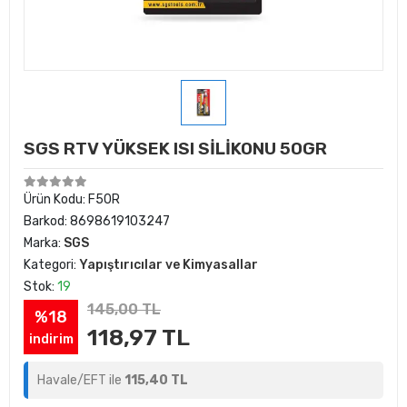
SGS RTV YÜKSEK ISI SİLİKONU 50GR
Ürün Kodu:
F50R
Barkod:
8698619103247
Marka:
SGS
Kategori:
Yapıştırıcılar ve Kimyasallar
Stok:
19
145,00 TL
%18
118,97 TL
indirim
Havale/EFT ile
115,40 TL