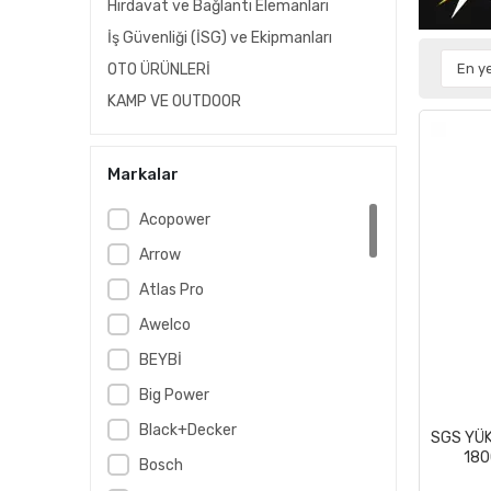
Hırdavat ve Bağlantı Elemanları
İş Güvenliği (İSG) ve Ekipmanları
OTO ÜRÜNLERİ
KAMP VE OUTDOOR
Markalar
Acopower
Arrow
Atlas Pro
Awelco
BEYBİ
Big Power
Black+Decker
SGS YÜK
180
Bosch