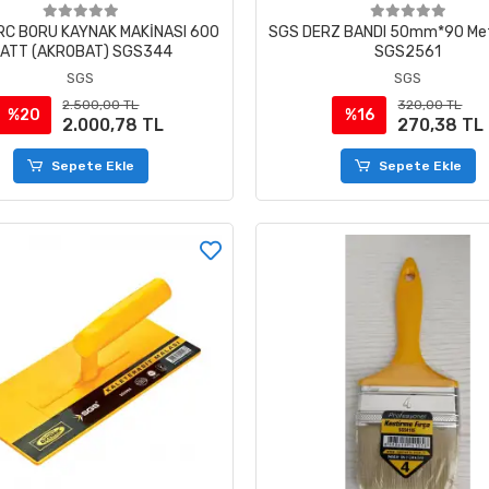
RC BORU KAYNAK MAKİNASI 600
SGS DERZ BANDI 50mm*90 Met
ATT (AKROBAT) SGS344
SGS2561
SGS
SGS
2.500,00 TL
320,00 TL
%20
%16
2.000,78 TL
270,38 TL
Sepete Ekle
Sepete Ekle