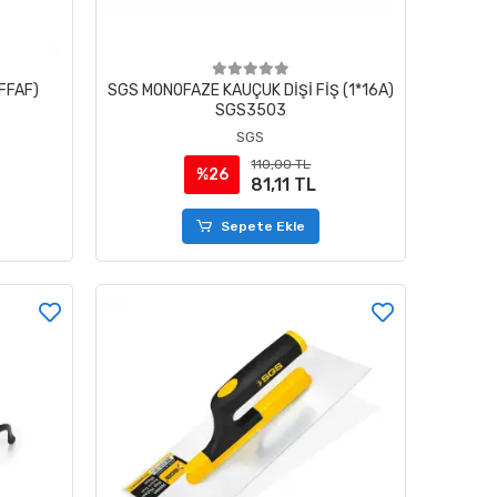
FFAF)
SGS MONOFAZE KAUÇUK DİŞİ FİŞ (1*16A)
SGS3503
SGS
110,00 TL
%26
81,11 TL
Sepete Ekle