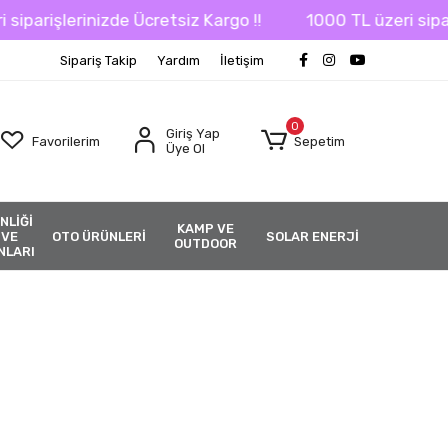
erinizde Ücretsiz Kargo !!
1000 TL üzeri siparişlerini
Sipariş Takip
Yardım
İletişim
0
Giriş Yap
Favorilerim
Sepetim
Üye Ol
NLİĞİ
KAMP VE
 VE
OTO ÜRÜNLERİ
SOLAR ENERJİ
OUTDOOR
NLARI