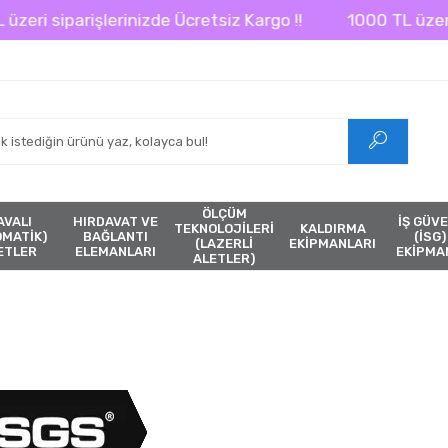
parişlerinizde Ücretsiz Kargo !!
1000 TL üzeri siparişl
ÖLÇÜM
AVALI
HIRDAVAT VE
İŞ GÜVE
TEKNOLOJİLERİ
KALDIRMA
ÖMATİK)
BAĞLANTI
(İSG)
(LAZERLİ
EKİPMANLARI
ETLER
ELEMANLARI
EKİPMA
ALETLER)