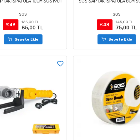
PTAK ISPATULA 10CM SGS1901
SGS SAPTAK ISPATULA 8CM 
SGS
SGS
165,00 TL
145,00 TL
%48
%48
85,00 TL
75,00 TL
Sepete Ekle
Sepete Ekle