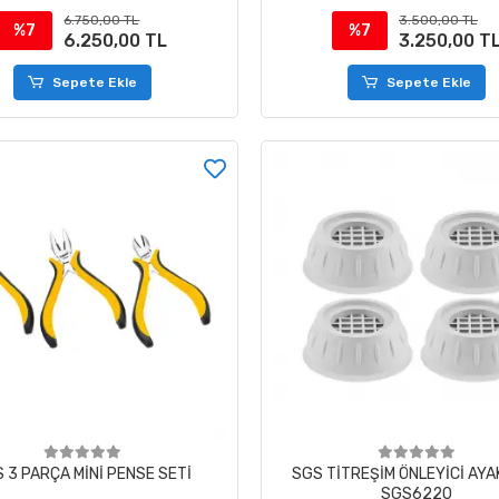
6.750,00 TL
3.500,00 TL
%7
%7
6.250,00 TL
3.250,00 T
Sepete Ekle
Sepete Ekle
 3 PARÇA MİNİ PENSE SETİ
SGS TİTREŞİM ÖNLEYİCİ AYA
SGS6220