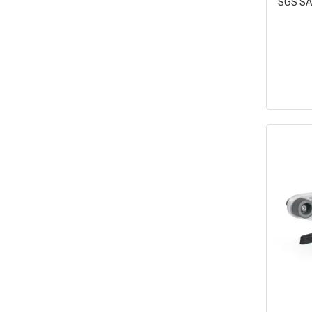
SGS SA
SGS
Stanley
Suit Luxury
ToolsPazar
Wagner
WORKIT
Workpro
Worx
WÜRTH
Yıldız Gaz Armatürleri