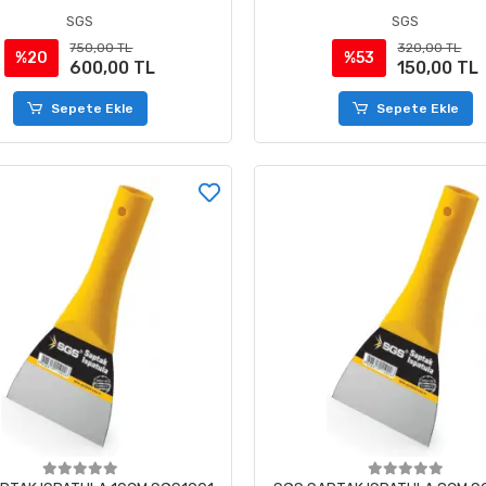
SGS
SGS
750,00 TL
320,00 TL
%20
%53
600,00 TL
150,00 TL
Sepete Ekle
Sepete Ekle