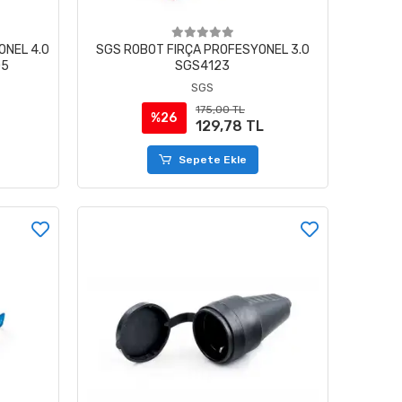
ONEL 4.0
SGS ROBOT FIRÇA PROFESYONEL 3.0
05
SGS4123
SGS
175,00 TL
%26
129,78 TL
Sepete Ekle