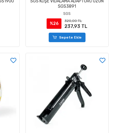
SGS1900
SGS KÖŞE VİDALAMA ADAPTÖRÜ UZUN
SGS3891
SGS
320,00 TL
%26
237,93 TL
Sepete Ekle