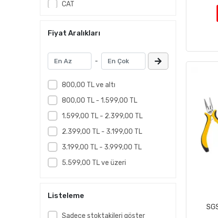
CAT
Coolist
Fiyat Aralıkları
Dewalt
Elta
-
Factor360
FİXED
800,00 TL ve altı
Fusion
800,00 TL - 1.599,00 TL
Grangos
1.599,00 TL - 2.399,00 TL
Hiper
2.399,00 TL - 3.199,00 TL
ICECO
3.199,00 TL - 3.999,00 TL
INGCO
5.599,00 TL ve üzeri
İzeltaş
Kingston
Listeleme
KOBB
SGS
Sadece stoktakileri göster