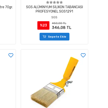
re 70gr.
SGS ALÜMİNYUM SİLİKON TABANCASI
PROFESYONEL SGS1291
SGS
450,00 TL
%23
346,08 TL
Sepete Ekle