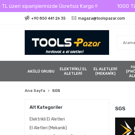
 siparişlerinizde Ücretsiz Kargo !!
1000 TL üzeri si
+90 850 441 26 35
magaza@toolspazar.com
H
ELEKTRİKLİ EL
EL ALETLERİ
AKÜLÜ GRUBU
(PN
ALETLERİ
(MEKANİK)
AL
Ana Sayfa
SGS
Alt Kategoriler
SGS
Elektrikli El Aletleri
El Aletleri (Mekanik)