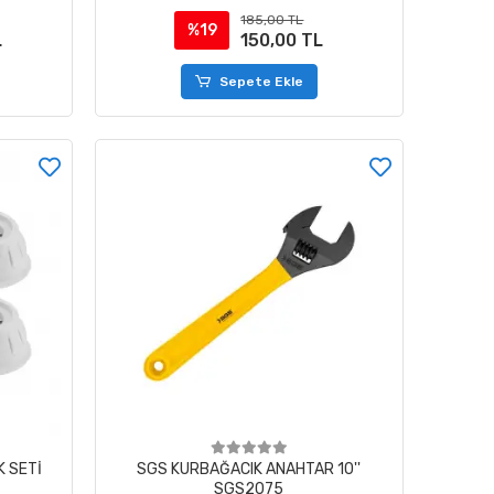
185,00 TL
%19
L
150,00 TL
Sepete Ekle
K SETİ
SGS KURBAĞACIK ANAHTAR 10''
SGS2075