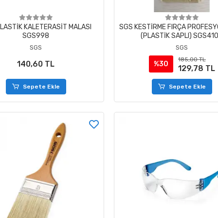
LASTİK KALETERASİT MALASI
SGS KESTİRME FIRÇA PROFESY
SGS998
(PLASTİK SAPLI) SGS41
SGS
SGS
185,00 TL
140,60 TL
%30
129,78 TL
Sepete Ekle
Sepete Ekle