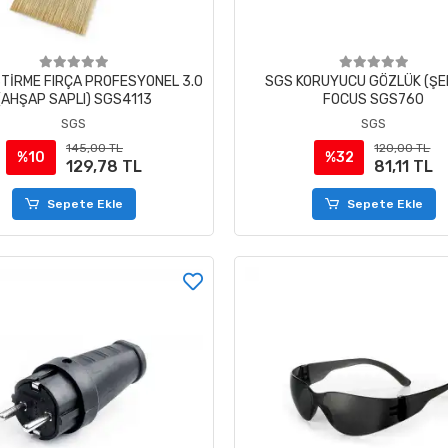
TİRME FIRÇA PROFESYONEL 3.0
SGS KORUYUCU GÖZLÜK (ŞE
(AHŞAP SAPLI) SGS4113
FOCUS SGS760
SGS
SGS
145,00 TL
120,00 TL
%10
%32
129,78 TL
81,11 TL
Sepete Ekle
Sepete Ekle