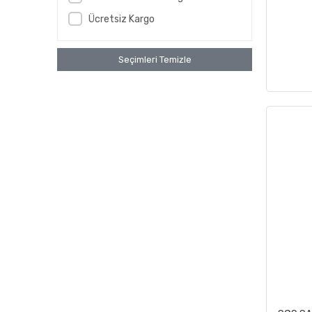
Kress
Ücretsiz Kargo
LinkTech
Loctite
Seçimleri Temizle
Lokithor
MADCAR
Makina Takım Endüstri
Michelin
MOLYDUVAL
NATUJEN
NOBEL
NOCO
ORCAMP
Parago
Sebu