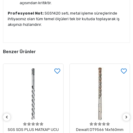
açısından kritiktir.
Profesyonel Not:
SGS1420 seti, metal işleme süreçlerinde
ihtiyacınız olan tüm temel ölçüleri tek bir kutuda toplayarak iş
akışınızı hızlandırır.
Benzer Ürünler
MATKAP UCU
Dewalt DT9566 14x160mm
SGS YILDIZ UÇL