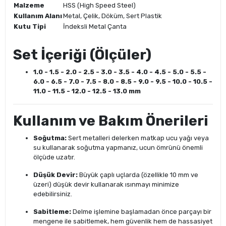
Malzeme
HSS (High Speed Steel)
Kullanım Alanı
Metal, Çelik, Döküm, Sert Plastik
Kutu Tipi
İndeksli Metal Çanta
Set İçeriği (Ölçüler)
1.0 - 1.5 - 2.0 - 2.5 - 3.0 - 3.5 - 4.0 - 4.5 - 5.0 - 5.5 -
6.0 - 6.5 - 7.0 - 7.5 - 8.0 - 8.5 - 9.0 - 9.5 - 10.0 - 10.5 -
11.0 - 11.5 - 12.0 - 12.5 - 13.0 mm
Kullanım ve Bakım Önerileri
Soğutma:
Sert metalleri delerken matkap ucu yağı veya
su kullanarak soğutma yapmanız, ucun ömrünü önemli
ölçüde uzatır.
Düşük Devir:
Büyük çaplı uçlarda (özellikle 10 mm ve
üzeri) düşük devir kullanarak ısınmayı minimize
edebilirsiniz.
Sabitleme:
Delme işlemine başlamadan önce parçayı bir
mengene ile sabitlemek, hem güvenlik hem de hassasiyet