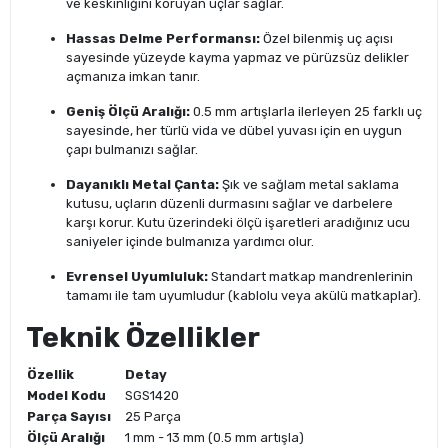
ve keskinliğini koruyan uçlar sağlar.
Hassas Delme Performansı:
Özel bilenmiş uç açısı
sayesinde yüzeyde kayma yapmaz ve pürüzsüz delikler
açmanıza imkan tanır.
Geniş Ölçü Aralığı:
0.5 mm artışlarla ilerleyen 25 farklı uç
sayesinde, her türlü vida ve dübel yuvası için en uygun
çapı bulmanızı sağlar.
Dayanıklı Metal Çanta:
Şık ve sağlam metal saklama
kutusu, uçların düzenli durmasını sağlar ve darbelere
karşı korur. Kutu üzerindeki ölçü işaretleri aradığınız ucu
saniyeler içinde bulmanıza yardımcı olur.
Evrensel Uyumluluk:
Standart matkap mandrenlerinin
tamamı ile tam uyumludur (kablolu veya akülü matkaplar).
Teknik Özellikler
Özellik
Detay
Model Kodu
SGS1420
Parça Sayısı
25 Parça
Ölçü Aralığı
1 mm - 13 mm (0.5 mm artışla)