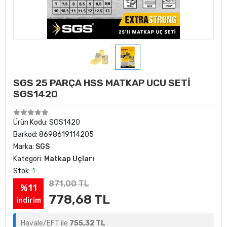
SGS 25 PARÇA HSS MATKAP UCU SETİ
SGS1420
Ürün Kodu:
SGS1420
Barkod:
8698619114205
Marka:
SGS
Kategori:
Matkap Uçları
Stok:
1
871,00 TL
%11
778,68 TL
indirim
Havale/EFT ile
755,32 TL