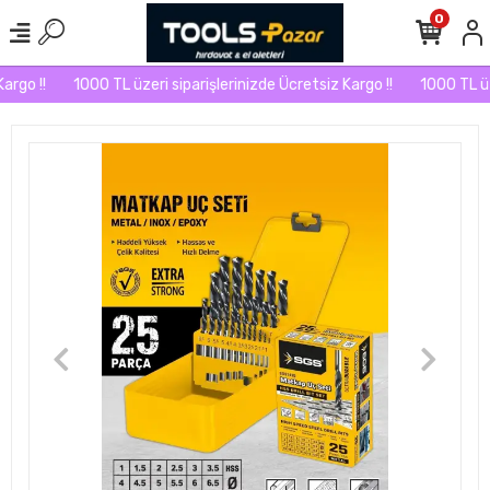
0
rgo !!
1000 TL üzeri siparişlerinizde Ücretsiz Kargo !!
1000 TL üzer