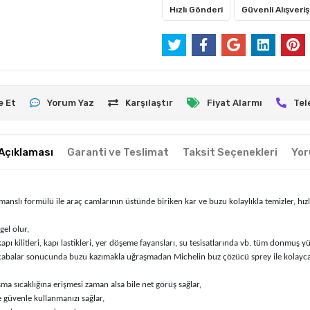
Hızlı Gönderi
Güvenli Alışveriş
e Et
Yorum Yaz
Karşılaştır
Fiyat Alarmı
Tel
Açıklaması
Garanti ve Teslimat
Taksit Seçenekleri
Yor
lı formülü ile araç camlarının üstünde biriken kar ve buzu kolaylıkla temizler, hızlı 
el olur,
apı kilitleri, kapı lastikleri, yer döşeme fayansları, su tesisatlarında vb. tüm donmuş 
çabalar sonucunda buzu kazımakla uğraşmadan Michelin buz çözücü sprey ile kolayca 
şma sıcaklığına erişmesi zaman alsa bile net görüş sağlar,
e güvenle kullanmanızı sağlar,