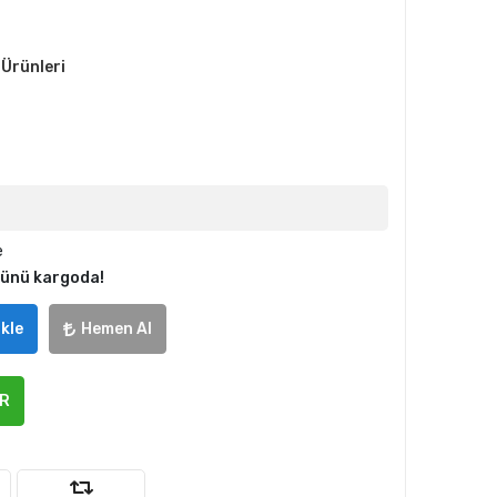
 Ürünleri
e
günü kargoda!
kle
Hemen Al
ER