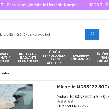
ri siparişlerinizde Ücretsiz Kargo !!
1000 TL üzeri si
ÖLÇÜM
AVALI
HIRDAVAT VE
İŞ GÜVE
TEKNOLOJİLERİ
KALDIRMA
ÖMATİK)
BAĞLANTI
(İSG)
(LAZERLİ
EKİPMANLARI
ETLER
ELEMANLARI
EKİPMA
ALETLER)
rünleri
Michelin MC33177 500
Michelin MC33177 500ml Buz Çö
Ürün Kodu:
MC33177