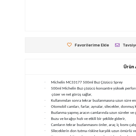
Favorilerime Ekle
Tavsiy
Ürün 
·
Michelin MC33177 500ml Buz Çözücü Sprey
·
500ml Michelin Buz çözücü konsantre yüksek performans
çözer ve net görüş sağlar,
·
Kullanımdan sonra tekrar buzlanmasına uzun süre eng
·
Otomobil camları, farlar, aynalar, silecekler, donmuş k
·
Buzlanma yapmış aracın camlarında uzun süreler ve 
·
Buzu ve kırağıyı hızlı ve etkili bir şekilde giderir,
·
Camların tekrar buzlanmasını önler, araç iç kısmı çalı
·
Sileceklerin don tutma riskine karşılık uzun ömürlü v