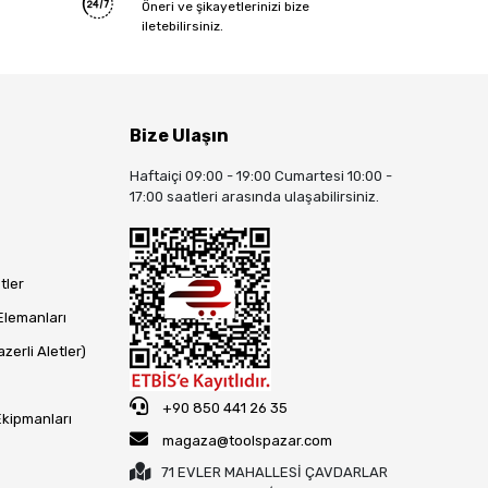
Öneri ve şikayetlerinizi bize
iletebilirsiniz.
Bize Ulaşın
Haftaiçi 09:00 - 19:00 Cumartesi 10:00 -
17:00 saatleri arasında ulaşabilirsiniz.
tler
Elemanları
zerli Aletler)
+90 850 441 26 35
Ekipmanları
magaza@toolspazar.com
71 EVLER MAHALLESİ ÇAVDARLAR