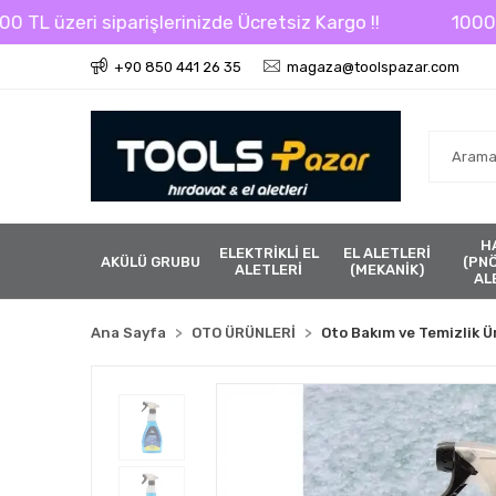
üzeri siparişlerinizde Ücretsiz Kargo !!
1000 TL üze
+90 850 441 26 35
magaza@toolspazar.com
H
ELEKTRİKLİ EL
EL ALETLERİ
AKÜLÜ GRUBU
(PN
ALETLERİ
(MEKANİK)
AL
Ana Sayfa
OTO ÜRÜNLERİ
Oto Bakım ve Temizlik Ü