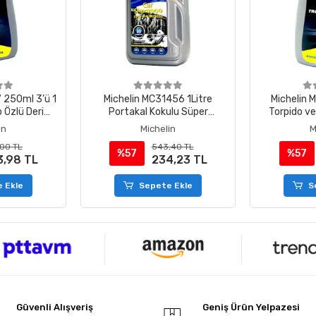
 250ml 3’ü 1
Michelin MC31456 1Litre
Michelin
 Özlü Deri
Portakal Kokulu Süper
Torpido v
kım Losyonu
Konsantre Oto Şampuanı / 30
Losyonu/
in
Michelin
M
Yıkama
00 TL
543,40 TL
%57
%57
3,98 TL
234,23 TL
 Ekle
Sepete Ekle
S
Güvenli Alışveriş
Geniş Ürün Yelpazesi