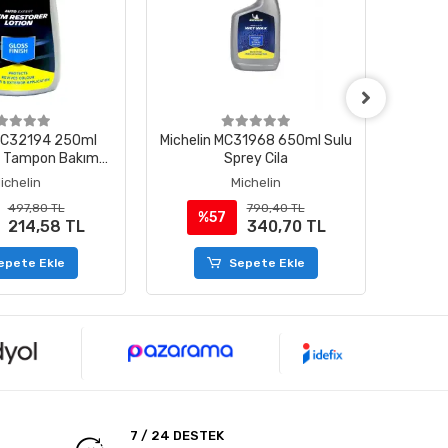
 MC32194 250ml
Michelin MC31968 650ml Sulu
Michel
e Tampon Bakım
Sprey Cila
Parlak Görünüm
ichelin
Michelin
497,80 TL
790,40 TL
%57
%
214,58 TL
340,70 TL
epete Ekle
Sepete Ekle
7 / 24 DESTEK