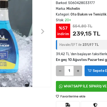
Barkod:
5060428033177
Marka:
Michelin
Kategori:
Oto Bakım ve Temizlik
Stok:
20+
554,80 TL
%57
239,15 TL
indirim
Havale/EFT ile
231,97 TL
39,42 TL 'den başlayan taksitlerl
En geç 10 Ağustos Pazartesi 
Sepete E
WHATSAPP İLE SİPARİŞ V
Favorilerime ekle