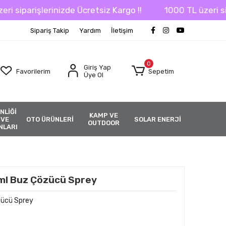
parişlerinizde Ücretsiz Kargo !!
1000 TL üzeri siparişl
Sipariş Takip
Yardım
İletişim
0
Giriş Yap
Favorilerim
Sepetim
Üye Ol
NLİĞİ
KAMP VE
 VE
OTO ÜRÜNLERİ
SOLAR ENERJİ
OUTDOOR
NLARI
ml Buz Çözücü Sprey
zücü Sprey