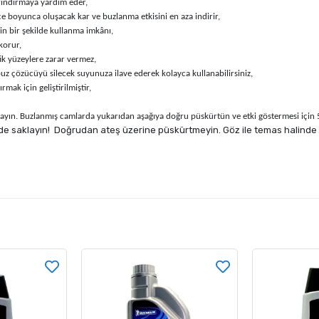
ındırmaya yardım eder,
 boyunca oluşacak kar ve buzlanma etkisini en aza indirir,
in bir şekilde kullanma imkânı,
korur,
ik yüzeylere zarar vermez,
 buz çözücüyü silecek suyunuza ilave ederek kolayca kullanabilirsiniz,
ak için geliştirilmiştir,
yın. Buzlanmış camlarda yukarıdan aşağıya doğru püskürtün ve etki göstermesi için 5 
de saklayın!
Doğrudan ateş üzerine püskürtmeyin. Göz ile temas halinde bo