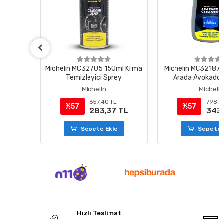
150ml
Michelin MC32705 150ml Klima
Michelin MC32187
ima
Temizleyici Sprey
Arada Avokado
ey
Temizleme ve Ba
Michelin
Michel
657,40 TL
798,
%57
%57
 TL
283,37 TL
34
e
Sepete Ekle
Sepete
Hızlı Teslimat