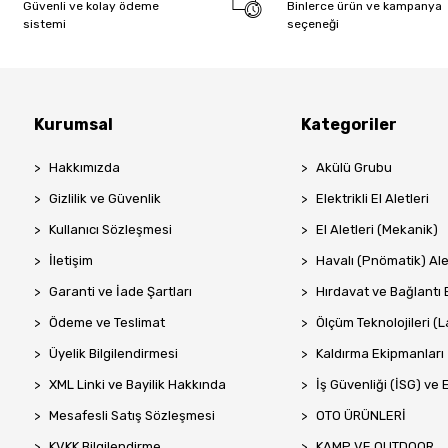
Güvenli ve kolay ödeme
Binlerce ürün ve kampanya
sistemi
seçeneği
Kurumsal
Kategoriler
Hakkımızda
Akülü Grubu
Gizlilik ve Güvenlik
Elektrikli El Aletleri
Kullanıcı Sözleşmesi
El Aletleri (Mekanik)
İletişim
Havalı (Pnömatik) Ale
Garanti ve İade Şartları
Hırdavat ve Bağlantı 
Ödeme ve Teslimat
Ölçüm Teknolojileri (La
Üyelik Bilgilendirmesi
Kaldırma Ekipmanları
XML Linki ve Bayilik Hakkında
İş Güvenliği (İSG) ve 
Mesafesli Satış Sözleşmesi
OTO ÜRÜNLERİ
KVKK Bilgilendirme
KAMP VE OUTDOOR