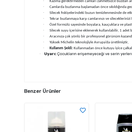
·
Kazıma gerektirmeden camları zahmetsizce buzdan ar
·
Camlarda buzlanma başlamadan önce sıkıldığında gece
·
Silecek fıskiyelerindeki buzun temizlenmesinde de etk
·
Tekrar buzlanmaya karşı camlarınızı ve sileceklerinizi 
·
Özel formülü sayesinde boyalara, kauçuklara ve plast
·
Silecek suyu içerisine eklenerek kullanılabilir, 1 adet
·
Aracınıza çok yönlü bir profesyonel görünüm kazandırm
·
Yüksek Michelin teknolojiyle Avrupa’da üretilmiştir,
·
Kullanım Şekli:
Kullanmadan önce kutuyu iyice çalkala
·
Uyarı:
Çocukların erişemeyeceği ve serin yerler
Benzer Ürünler