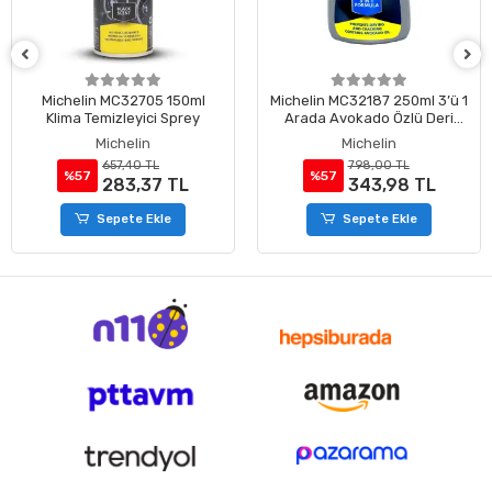
Michelin MC32705 150ml
Michelin MC32187 250ml 3’ü 1
Klima Temizleyici Sprey
Arada Avokado Özlü Deri
Temizleme ve Bakım Losyonu
Michelin
Michelin
657,40 TL
798,00 TL
%57
%57
283,37 TL
343,98 TL
Sepete Ekle
Sepete Ekle