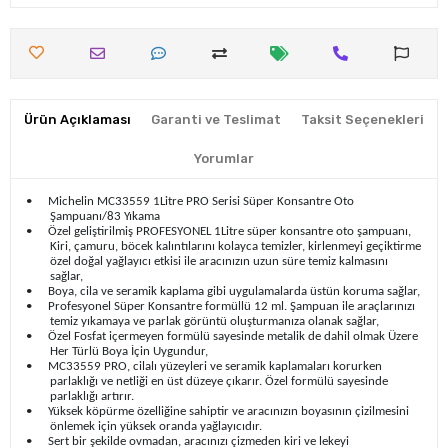
Ürün Açıklaması
Garanti ve Teslimat
Taksit Seçenekleri
Yorumlar
•
Michelin MC33559 1Litre PRO Serisi Süper Konsantre Oto
Şampuanı/83 Yıkama
•
Özel geliştirilmiş PROFESYONEL 1Litre süper konsantre oto şampuanı,
Kiri, çamuru, böcek kalıntılarını kolayca temizler, kirlenmeyi geçiktirme
özel doğal yağlayıcı etkisi ile aracınızın uzun süre temiz kalmasını
sağlar,
•
Boya, cila ve seramik kaplama gibi uygulamalarda üstün koruma sağlar,
•
Profesyonel Süper Konsantre formüllü 12 ml. Şampuan ile araçlarınızı
temiz yıkamaya ve parlak görüntü oluşturmanıza olanak sağlar,
•
Özel Fosfat içermeyen formülü sayesinde metalik de dahil olmak Üzere
Her Türlü Boya İçin Uygundur,
•
MC33559 PRO, cilalı yüzeyleri ve seramik kaplamaları korurken
parlaklığı ve netliği en üst düzeye çıkarır. Özel formülü sayesinde
parlaklığı artırır.
•
Yüksek köpürme özelliğine sahiptir ve aracınızın boyasının çizilmesini
önlemek için yüksek oranda yağlayıcıdır.
•
Sert bir şekilde ovmadan, aracınızı çizmeden kiri ve lekeyi