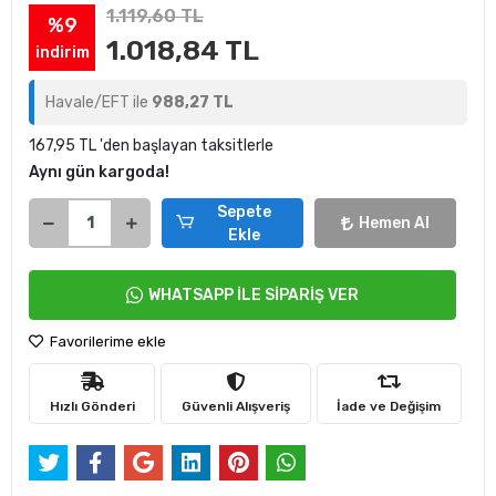
1.119,60 TL
%9
1.018,84 TL
indirim
Havale/EFT ile
988,27 TL
167,95 TL 'den başlayan taksitlerle
Aynı gün kargoda!
Sepete
Hemen Al
Ekle
WHATSAPP İLE SİPARİŞ VER
Favorilerime ekle
Hızlı Gönderi
Güvenli Alışveriş
İade ve Değişim