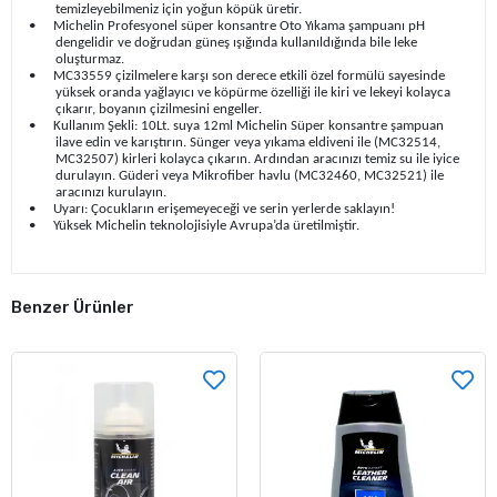
temizleyebilmeniz için yoğun köpük üretir.
•
Michelin Profesyonel süper konsantre Oto Yıkama şampuanı pH
dengelidir ve doğrudan güneş ışığında kullanıldığında bile leke
oluşturmaz.
•
MC33559 çizilmelere karşı son derece etkili özel formülü sayesinde
yüksek oranda yağlayıcı ve köpürme özelliği ile kiri ve lekeyi kolayca
çıkarır, boyanın çizilmesini engeller.
•
Kullanım Şekli: 10Lt. suya 12ml Michelin Süper konsantre şampuan
ilave edin ve karıştırın. Sünger veya yıkama eldiveni ile (MC32514,
MC32507) kirleri kolayca çıkarın. Ardından aracınızı temiz su ile iyice
durulayın. Güderi veya Mikrofiber havlu (MC32460, MC32521) ile
aracınızı kurulayın.
•
Uyarı: Çocukların erişemeyeceği ve serin yerlerde saklayın!
•
Yüksek Michelin teknolojisiyle Avrupa’da üretilmiştir.
Benzer Ürünler