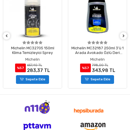
Michelin MC32705 150ml
Michelin MC32187 250ml 3’ü 1
Klima Temizleyici Sprey
Arada Avokado Özlü Deri
Temizleme ve Bakım Losyonu
Michelin
Michelin
657,40 TL
798,00 TL
%57
%57
283,37 TL
343,98 TL
Sepete Ekle
Sepete Ekle