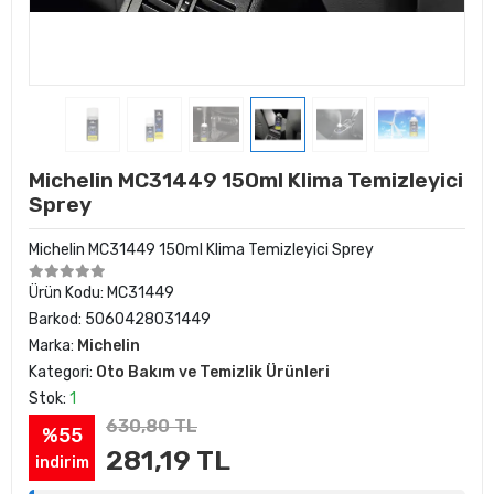
Michelin MC31449 150ml Klima Temizleyici
Sprey
Michelin MC31449 150ml Klima Temizleyici Sprey
Ürün Kodu:
MC31449
Barkod:
5060428031449
Marka:
Michelin
Kategori:
Oto Bakım ve Temizlik Ürünleri
Stok:
1
630,80 TL
%55
281,19 TL
indirim