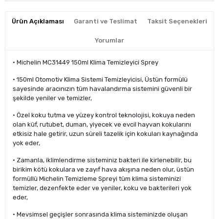
Ürün Açıklaması
Garanti ve Teslimat
Taksit Seçenekleri
Yorumlar
• Michelin MC31449 150ml Klima Temizleyici Sprey
• 150ml Otomotiv Klima Sistemi Temizleyicisi, Üstün formülü
sayesinde aracınızın tüm havalandırma sistemini güvenli bir
şekilde yeniler ve temizler,
• Özel koku tutma ve yüzey kontrol teknolojisi, kokuya neden
olan küf, rutubet, duman, yiyecek ve evcil hayvan kokularını
etkisiz hale getirir, uzun süreli tazelik için kokuları kaynağında
yok eder,
• Zamanla, iklimlendirme sisteminiz bakteri ile kirlenebilir, bu
birikim kötü kokulara ve zayıf hava akışına neden olur, üstün
formüllü Michelin Temizleme Spreyi tüm klima sisteminizi
temizler, dezenfekte eder ve yeniler, koku ve bakterileri yok
eder,
• Mevsimsel geçişler sonrasında klima sisteminizde oluşan