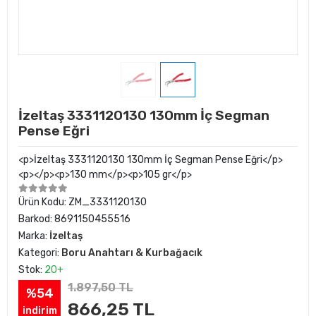
İzeltaş 3331120130 130mm İç Segman
Pense Eğri
<p>İzeltaş 3331120130 130mm İç Segman Pense Eğri</p>
<p></p><p>130 mm</p><p>105 gr</p>
Ürün Kodu:
ZM_3331120130
Barkod:
8691150455516
Marka:
İzeltaş
Kategori:
Boru Anahtarı & Kurbağacık
Stok:
20+
1.897,50 TL
%54
866,25 TL
indirim