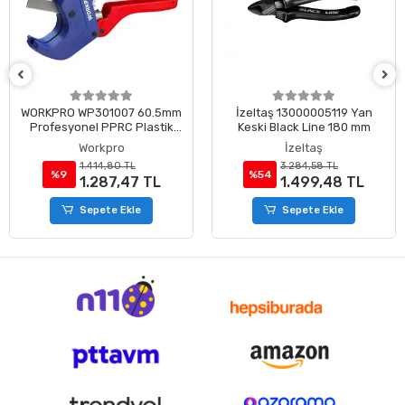
WORKPRO WP301007 60.5mm
İzeltaş 13000005119 Yan
Profesyonel PPRC Plastik
Keski Black Line 180 mm
Boru Kesme Makası
Workpro
İzeltaş
1.414,80 TL
3.284,58 TL
%9
%54
1.287,47 TL
1.499,48 TL
Sepete Ekle
Sepete Ekle