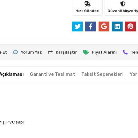
Hızlı Gönderi
Güvenli Alışveriş
e Et
Yorum Yaz
Karşılaştır
Fiyat Alarmı
Tel
Açıklaması
Garanti ve Teslimat
Taksit Seçenekleri
Yor
miş, PVC saplı