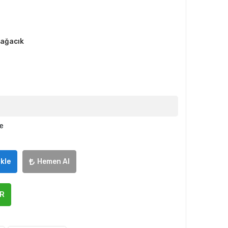
bağacık
le
kle
Hemen Al
ER