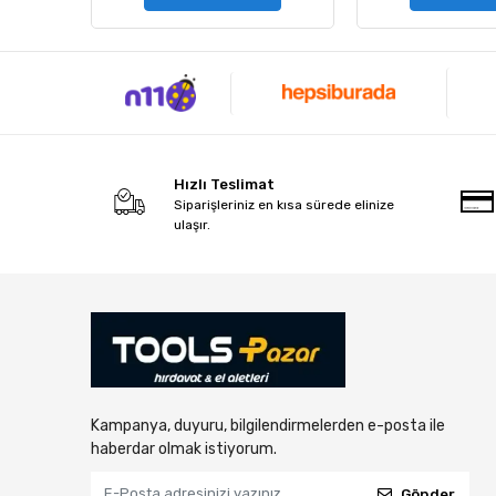
Hızlı Teslimat
Siparişleriniz en kısa sürede elinize
ulaşır.
Kampanya, duyuru, bilgilendirmelerden e-posta ile
haberdar olmak istiyorum.
Gönder