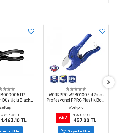
 13000005117
WORKPRO WP301002 42mm
İzelta
 Düz Uçlu Black
Profesyonel PPRC Plastik Boru
Pens
e 180 mm
Kesme Makası
İzeltaş
Workpro
3.204,88 TL
1.060,20 TL
%57
%
1.463,10 TL
457,00 TL
epete Ekle
Sepete Ekle