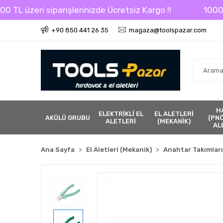
 üzeri siparişlerinizde Ücretsiz Kargo !!
1000 TL üz
+90 850 441 26 35
magaza@toolspazar.com
H
ELEKTRİKLİ EL
EL ALETLERİ
AKÜLÜ GRUBU
(PN
ALETLERİ
(MEKANİK)
AL
Ana Sayfa
El Aletleri (Mekanik)
Anahtar Takımları