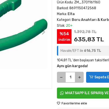
Ürün Kodu:
ZM_3701161160
Barkod:
8691150472568
Marka:
Elta
Kategori:
Boru Anahtarı & Kur
Stok:
20+
1.392,78 TL
%54
635,83 TL
indirim
Havale/EFT ile
616,75 TL
104,81 TL 'den başlayan taksitler
Aynı gün kargoda!
Sepete E
WHATSAPP İLE SİPARİŞ V
Favorilerime ekle