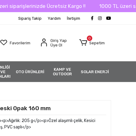
iparişlerinizde Ücretsiz Kargo !!
1000 TL üzeri sipariş
Sipariş Takip
Yardım
İletişim
0
Giriş Yap
Favorilerim
Sepetim
Üye Ol
NLİĞİ
KAMP VE
 VE
OTO ÜRÜNLERİ
SOLAR ENERJİ
OUTDOOR
NLARI
 Keski Opak 160 mm
p>Ağırlık: 205 g</p><p>Özel alaşımlı çelik, Kesici
iş, PVC saplı</p>