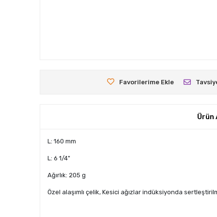
Favorilerime Ekle
Tavsiy
Ürün 
L: 160 mm
L: 6 1/4"
Ağırlık: 205 g
Özel alaşımlı çelik, Kesici ağızlar indüksiyonda sertleştiril