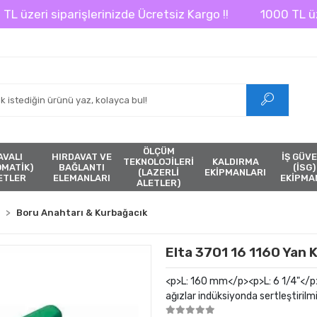
eri siparişlerinizde Ücretsiz Kargo !!
1000 TL üzeri s
ÖLÇÜM
AVALI
HIRDAVAT VE
İŞ GÜVE
TEKNOLOJİLERİ
KALDIRMA
ÖMATİK)
BAĞLANTI
(İSG)
(LAZERLİ
EKİPMANLARI
ETLER
ELEMANLARI
EKİPMA
ALETLER)
Boru Anahtarı & Kurbağacık
Elta 3701 16 1160 Yan
<p>L: 160 mm</p><p>L: 6 1/4"</p><
ağızlar indüksiyonda sertleştirilm