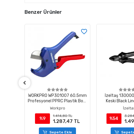
Benzer Ürünler
NAHTAR
WORKPRO WP301007 60.5mm
İzeltaş 13000
Profesyonel PPRC Plastik Boru
Keski Black L
Kesme Makası
Workpro
İzelta
1.414,80 TL
3.284
%9
%54
1.287,47 TL
1.4
e
Sepete Ekle
Sepete