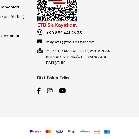
Elemanları
zerli Aletler)
+90 850 441 26 35
Ekipmanları
magaza@toolspazar.com
71 EVLER MAHALLESİ ÇAVDARLAR
BULVARI NO:134/A ODUNPAZARI-
ESKİŞEHİR
Bizi Takip Edin