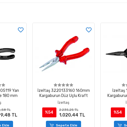
005119 Yan
İzeltaş 3220133160 160mm
İzeltaş
ine 180 mm
Kargaburun Düz Uçlu Kraft
Kargaburun
Lin
ş
İzeltaş
,58 TL
2.235,25 TL
%54
%54
99,48 TL
1.020,44 TL
 Ekle
Sepete Ekle
S