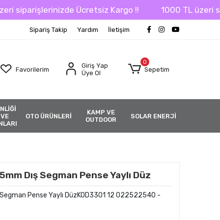
iparişlerinizde Ücretsiz Kargo !!
1000 TL üzeri sipari
Sipariş Takip
Yardım
İletişim
0
Giriş Yap
Favorilerim
Sepetim
Üye Ol
NLİĞİ
KAMP VE
 VE
OTO ÜRÜNLERİ
SOLAR ENERJİ
OUTDOOR
NLARI
25mm Dış Segman Pense Yaylı Düz
 Segman Pense Yaylı DüzKOD3301 12 022522540 -