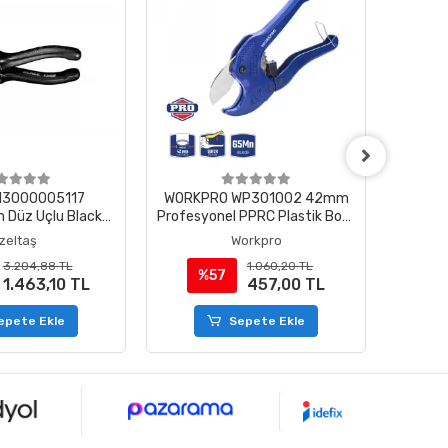
 13000005117
WORKPRO WP301002 42mm
İzelta
 Düz Uçlu Black
Profesyonel PPRC Plastik Boru
Pens
e 180 mm
Kesme Makası
İzeltaş
Workpro
3.204,88 TL
1.060,20 TL
%57
%
1.463,10 TL
457,00 TL
epete Ekle
Sepete Ekle