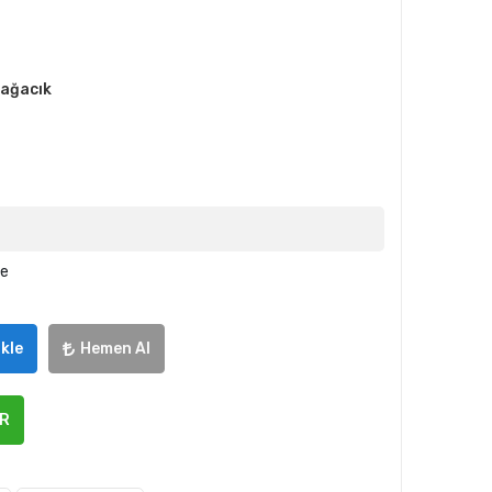
bağacık
le
kle
Hemen Al
ER