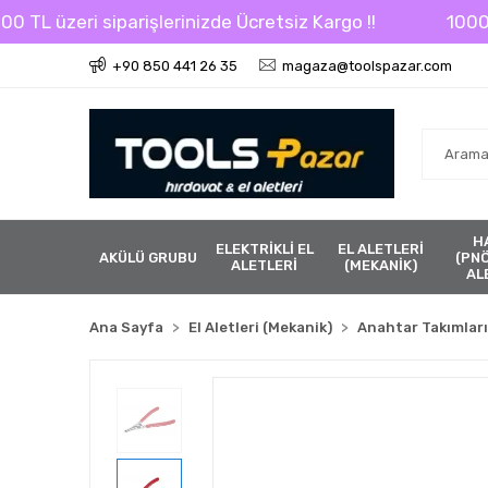
L üzeri siparişlerinizde Ücretsiz Kargo !!
1000 TL ü
+90 850 441 26 35
magaza@toolspazar.com
H
ELEKTRİKLİ EL
EL ALETLERİ
AKÜLÜ GRUBU
(PN
ALETLERİ
(MEKANİK)
AL
Ana Sayfa
El Aletleri (Mekanik)
Anahtar Takımları