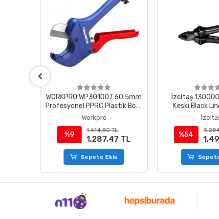
NAHTAR
WORKPRO WP301007 60.5mm
İzeltaş 13000
Profesyonel PPRC Plastik Boru
Keski Black L
Kesme Makası
Workpro
İzelta
1.414,80 TL
3.284
%9
%54
1.287,47 TL
1.4
e
Sepete Ekle
Sepete