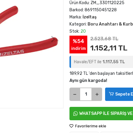
Ürün Kodu:
ZM_3301120225
Barkod:
8691150451228
Marka:
İzeltaş
Kategori:
Boru Anahtarı & Kur
Stok:
20
2.523,68 TL
%54
1.152,11 TL
indirim
Havale/EFT ile
1.117,55 TL
189,92 TL 'den başlayan taksitler
Aynı gün kargoda!
Sepete E
WHATSAPP İLE SİPARİŞ V
Favorilerime ekle