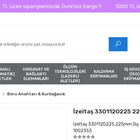
zeri siparişlerinizde Ücretsiz Kargo !!
1000 TL üzeri s
ÖLÇÜM
AVALI
HIRDAVAT VE
İŞ GÜVE
TEKNOLOJİLERİ
KALDIRMA
ÖMATİK)
BAĞLANTI
(İSG)
(LAZERLİ
EKİPMANLARI
ETLER
ELEMANLARI
EKİPMA
ALETLER)
Boru Anahtarı & Kurbağacık
İzeltaş 3301120225 2
İzeltaş 3301120225 225mm Dış
1002355