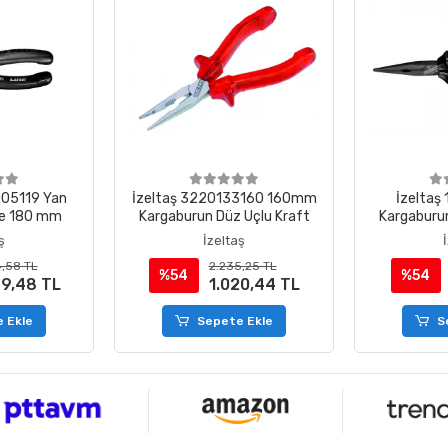
005119 Yan
İzeltaş 3220133160 160mm
İzeltaş
ine 180 mm
Kargaburun Düz Uçlu Kraft
Kargaburun
Lin
ş
İzeltaş
,58 TL
2.235,25 TL
%54
%54
99,48 TL
1.020,44 TL
 Ekle
Sepete Ekle
S