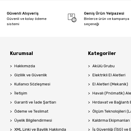
Güvenli Alışveriş
Geniş Ürün Yelpazesi
Güvenli ve kolay ödeme
Binlerce ürün ve kampanya
sistemi
seçeneği
Kurumsal
Kategoriler
Hakkımızda
Akülü Grubu
Gizlilik ve Güvenlik
Elektrikli El Aletleri
Kullanıcı Sözleşmesi
El Aletleri (Mekanik)
İletişim
Havalı (Pnömatik) Ale
Garanti ve İade Şartları
Hırdavat ve Bağlantı 
Ödeme ve Teslimat
Ölçüm Teknolojileri (La
Üyelik Bilgilendirmesi
Kaldırma Ekipmanları
XML Linki ve Bayilik Hakkında
İş Güvenliği (İSG) ve 