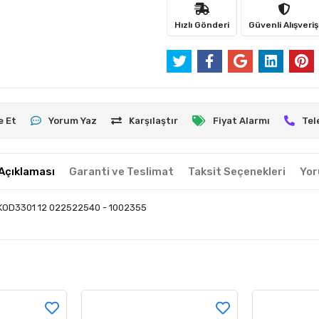
Hızlı Gönderi
Güvenli Alışveriş
e Et
Yorum Yaz
Karşılaştır
Fiyat Alarmı
Tel
Açıklaması
Garanti ve Teslimat
Taksit Seçenekleri
Yor
zKOD3301 12 022522540 - 1002355