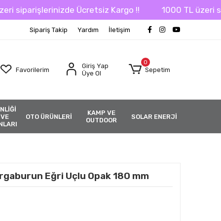
iparişlerinizde Ücretsiz Kargo !!
1000 TL üzeri sipari
Sipariş Takip
Yardım
İletişim
0
Giriş Yap
Favorilerim
Sepetim
Üye Ol
NLİĞİ
KAMP VE
 VE
OTO ÜRÜNLERİ
SOLAR ENERJİ
OUTDOOR
NLARI
rgaburun Eğri Uçlu Opak 180 mm