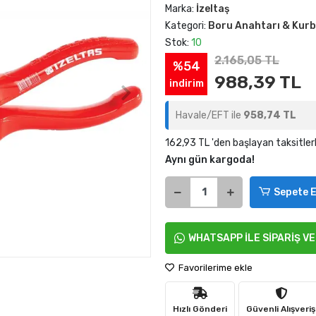
Marka:
İzeltaş
Kategori:
Boru Anahtarı & Kur
Stok:
10
2.165,05 TL
%54
988,39 TL
indirim
Havale/EFT ile
958,74 TL
162,93 TL 'den başlayan taksitler
Aynı gün kargoda!
Sepete E
WHATSAPP İLE SİPARİŞ V
Favorilerime ekle
Hızlı Gönderi
Güvenli Alışveriş