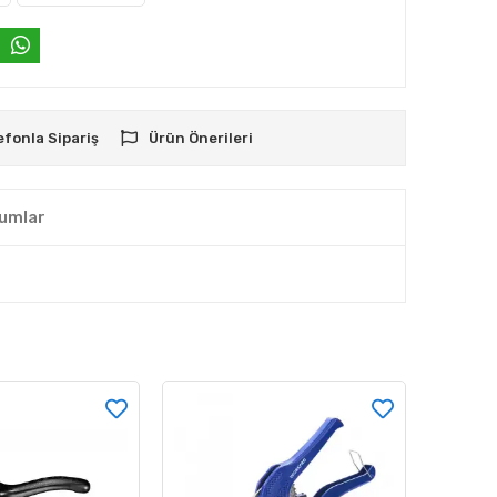
efonla Sipariş
Ürün Önerileri
umlar