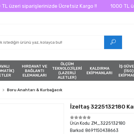
zeri siparişlerinizde Ücretsiz Kargo !!
1000 TL üzeri s
ÖLÇÜM
AVALI
HIRDAVAT VE
İŞ GÜVE
TEKNOLOJİLERİ
KALDIRMA
ÖMATİK)
BAĞLANTI
(İSG)
(LAZERLİ
EKİPMANLARI
ETLER
ELEMANLARI
EKİPMA
ALETLER)
Boru Anahtarı & Kurbağacık
İzeltaş 3225132180 Ka
Ürün Kodu:
ZM_3225132180
Barkod:
8691150438663