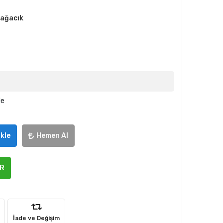
bağacık
le
kle
Hemen Al
ER
İade ve Değişim