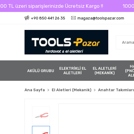
L üzeri siparişlerinizde Ücretsiz Kargo !!
1000 TL ü
+90 850 441 26 35
magaza@toolspazar.com
H
ELEKTRİKLİ EL
EL ALETLERİ
AKÜLÜ GRUBU
(PN
ALETLERİ
(MEKANİK)
AL
Ana Sayfa
El Aletleri (Mekanik)
Anahtar Takımları