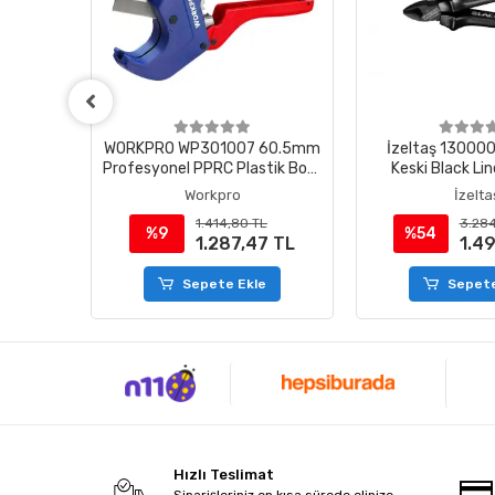
NAHTAR
WORKPRO WP301007 60.5mm
İzeltaş 13000
Profesyonel PPRC Plastik Boru
Keski Black L
Kesme Makası
Workpro
İzelta
1.414,80 TL
3.284
%9
%54
1.287,47 TL
1.4
e
Sepete Ekle
Sepete
Hızlı Teslimat