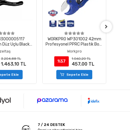
 13000005117
WORKPRO WP301002 42mm
İzelta
 Düz Uçlu Black
Profesyonel PPRC Plastik Boru
Pens
e 180 mm
Kesme Makası
İzeltaş
Workpro
3.204,88 TL
1.060,20 TL
%57
%
1.463,10 TL
457,00 TL
epete Ekle
Sepete Ekle
7 / 24 DESTEK