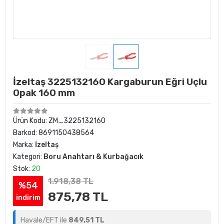
İzeltaş 3225132160 Kargaburun Eğri Uçlu
Opak 160 mm
Ürün Kodu:
ZM_3225132160
Barkod:
8691150438564
Marka:
İzeltaş
Kategori:
Boru Anahtarı & Kurbağacık
Stok:
20
1.918,38 TL
%54
875,78 TL
indirim
Havale/EFT ile
849,51 TL