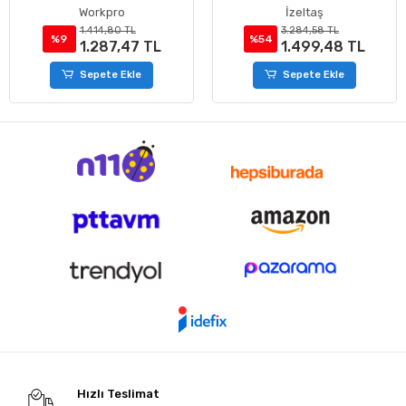
Boru Kesme Makası
Workpro
İzeltaş
1.414,80 TL
3.284,58 TL
%9
%54
1.287,47 TL
1.499,48 TL
Sepete Ekle
Sepete Ekle
Hızlı Teslimat