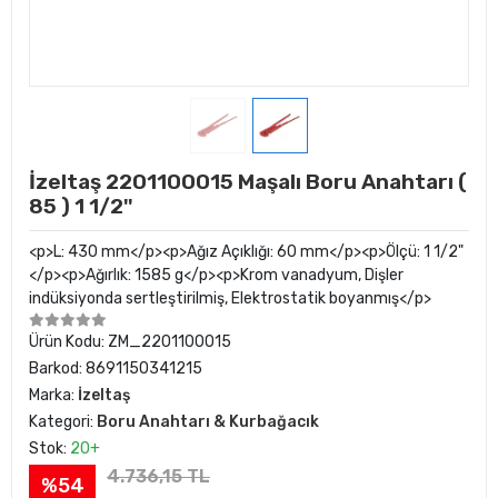
İzeltaş 2201100015 Maşalı Boru Anahtarı (
85 ) 1 1/2''
<p>L: 430 mm</p><p>Ağız Açıklığı: 60 mm</p><p>Ölçü: 1 1/2"
</p><p>Ağırlık: 1585 g</p><p>Krom vanadyum, Dişler
indüksiyonda sertleştirilmiş, Elektrostatik boyanmış</p>
Ürün Kodu:
ZM_2201100015
Barkod:
8691150341215
Marka:
İzeltaş
Kategori:
Boru Anahtarı & Kurbağacık
Stok:
20+
4.736,15 TL
%54