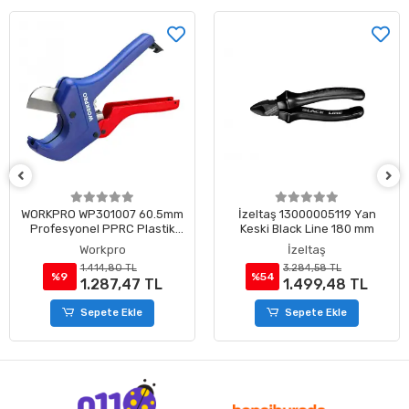
WORKPRO WP301007 60.5mm
İzeltaş 13000005119 Yan
Profesyonel PPRC Plastik
Keski Black Line 180 mm
Boru Kesme Makası
Workpro
İzeltaş
1.414,80 TL
3.284,58 TL
%9
%54
1.287,47 TL
1.499,48 TL
Sepete Ekle
Sepete Ekle