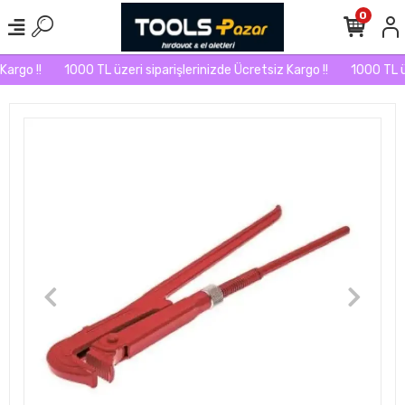
0
argo !!
1000 TL üzeri siparişlerinizde Ücretsiz Kargo !!
1000 TL üze