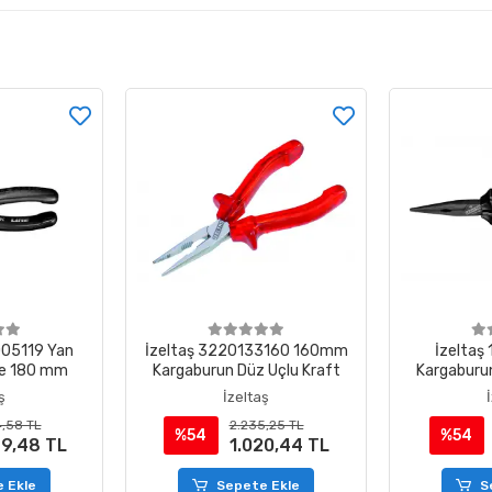
005119 Yan
İzeltaş 3220133160 160mm
İzeltaş
ine 180 mm
Kargaburun Düz Uçlu Kraft
Kargaburun
Lin
ş
İzeltaş
,58 TL
2.235,25 TL
%54
%54
99,48 TL
1.020,44 TL
 Ekle
Sepete Ekle
S