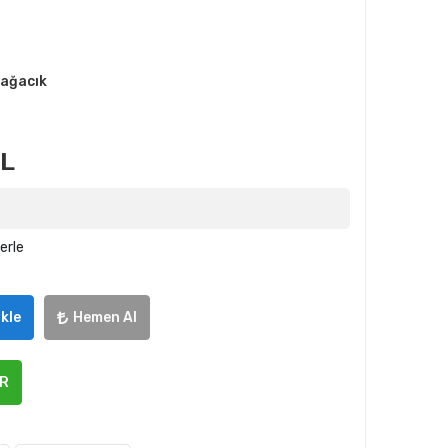
bağacık
TL
erle
kle
Hemen Al
ER