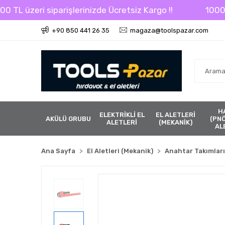
 üzeri siparişlerinizde Ücretsiz Kargo !!
1000 TL üz
+90 850 441 26 35
magaza@toolspazar.com
H
ELEKTRİKLİ EL
EL ALETLERİ
AKÜLÜ GRUBU
(PN
ALETLERİ
(MEKANİK)
AL
Ana Sayfa
El Aletleri (Mekanik)
Anahtar Takımları