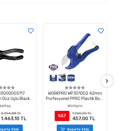
 13000005117
WORKPRO WP301002 42mm
İzelta
 Düz Uçlu Black
Profesyonel PPRC Plastik Boru
Pens
e 180 mm
Kesme Makası
İzeltaş
Workpro
3.204,88 TL
1.060,20 TL
%57
%
1.463,10 TL
457,00 TL
epete Ekle
Sepete Ekle