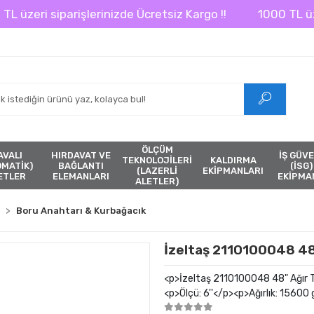
eri siparişlerinizde Ücretsiz Kargo !!
1000 TL üzeri s
ÖLÇÜM
AVALI
HIRDAVAT VE
İŞ GÜVE
TEKNOLOJİLERİ
KALDIRMA
ÖMATİK)
BAĞLANTI
(İSG)
(LAZERLİ
EKİPMANLARI
ETLER
ELEMANLARI
EKİPMA
ALETLER)
Boru Anahtarı & Kurbağacık
İzeltaş 2110100048 48
<p>İzeltaş 2110100048 48" Ağır 
<p>Ölçü: 6''</p><p>Ağırlık: 15600