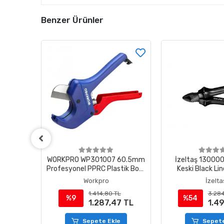
Benzer Ürünler
NAHTAR
WORKPRO WP301007 60.5mm
İzeltaş 13000
Profesyonel PPRC Plastik Boru
Keski Black L
Kesme Makası
Workpro
İzelta
1.414,80 TL
3.284
%9
%54
1.287,47 TL
1.4
e
Sepete Ekle
Sepete