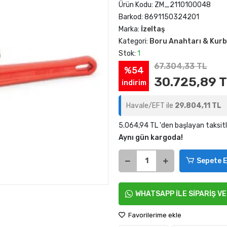
Ürün Kodu:
ZM_2110100048
Barkod:
8691150324201
Marka:
İzeltaş
Kategori:
Boru Anahtarı & Kur
Stok:
1
67.304,33 TL
%54
30.725,89 
indirim
Havale/EFT ile
29.804,11 TL
5.064,94 TL 'den başlayan taksitl
Aynı gün kargoda!
Sepete E
WHATSAPP İLE SİPARİŞ V
Favorilerime ekle