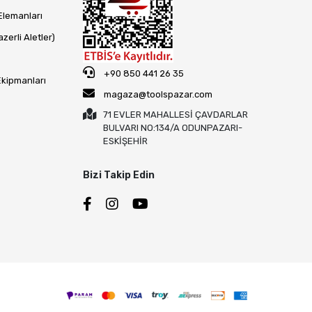
Elemanları
zerli Aletler)
+90 850 441 26 35
Ekipmanları
magaza@toolspazar.com
71 EVLER MAHALLESİ ÇAVDARLAR
BULVARI NO:134/A ODUNPAZARI-
ESKİŞEHİR
Bizi Takip Edin