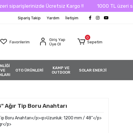
iparişlerinizde Ücretsiz Kargo !!
1000 TL üzeri sipariş
Sipariş Takip
Yardım
İletişim
0
Giriş Yap
Favorilerim
Sepetim
Üye Ol
NLİĞİ
KAMP VE
 VE
OTO ÜRÜNLERİ
SOLAR ENERJİ
OUTDOOR
NLARI
" Ağır Tip Boru Anahtarı
Tip Boru Anahtarı</p><p>Uzunluk: 1200 mm / 48''</p>
 gr</p>