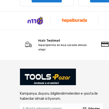
Hızlı Teslimat
Siparişleriniz en kısa sürede elinize
ulaşır.
Kampanya, duyuru, bilgilendirmelerden e-posta ile
haberdar olmak istiyorum.
Gönder