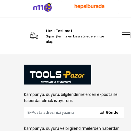
Hiper
ICECO
INGCO
Hızlı Teslimat
İzeltaş
Siparişleriniz en kısa sürede elinize
Kingston
ulaşır.
KOBB
Kress
LinkTech
Loctite
Lokithor
Kampanya, duyuru, bilgilendirmelerden e-posta ile
MADCAR
haberdar olmak istiyorum.
Makina Takım Endüstri
Gönder
Michelin
MOLYDUVAL
Kampanya, duyuru ve bilgilendirmelerden haberdar