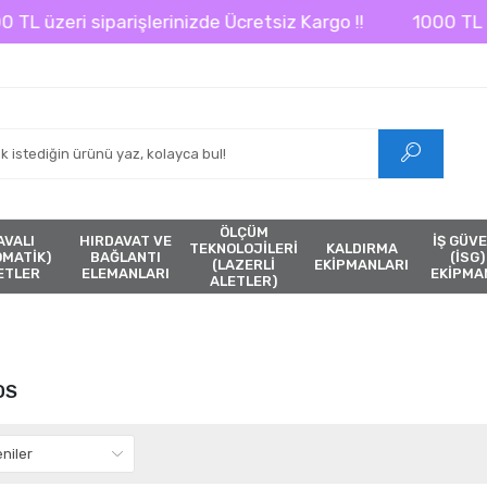
L üzeri siparişlerinizde Ücretsiz Kargo !!
1000 TL üzer
ÖLÇÜM
AVALI
HIRDAVAT VE
İŞ GÜVE
TEKNOLOJİLERİ
KALDIRMA
ÖMATİK)
BAĞLANTI
(İSG)
(LAZERLİ
EKİPMANLARI
ETLER
ELEMANLARI
EKİPMA
ALETLER)
OS