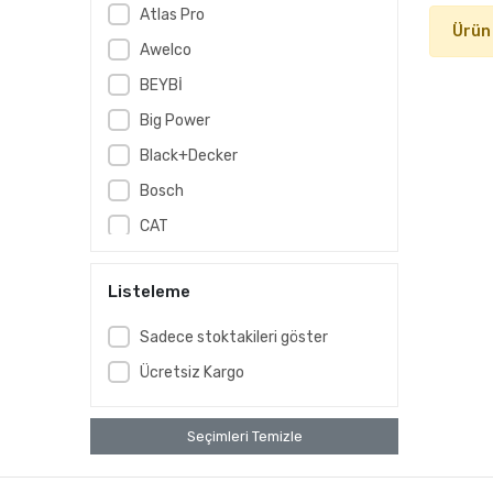
Atlas Pro
Ürün
Awelco
BEYBİ
Big Power
Black+Decker
Bosch
CAT
Coolist
Listeleme
Dewalt
Elta
Sadece stoktakileri göster
Factor360
Ücretsiz Kargo
FİXED
Fusion
Seçimleri Temizle
Grangos