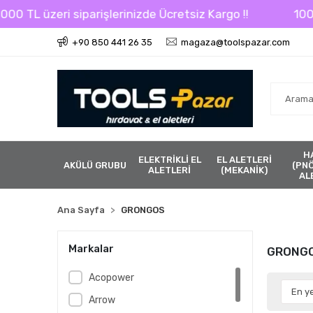
0 TL üzeri siparişlerinizde Ücretsiz Kargo !!
1000 T
+90 850 441 26 35
magaza@toolspazar.com
H
ELEKTRİKLİ EL
EL ALETLERİ
AKÜLÜ GRUBU
(PN
ALETLERİ
(MEKANİK)
AL
Ana Sayfa
GRONGOS
Markalar
GRONG
Acopower
Arrow