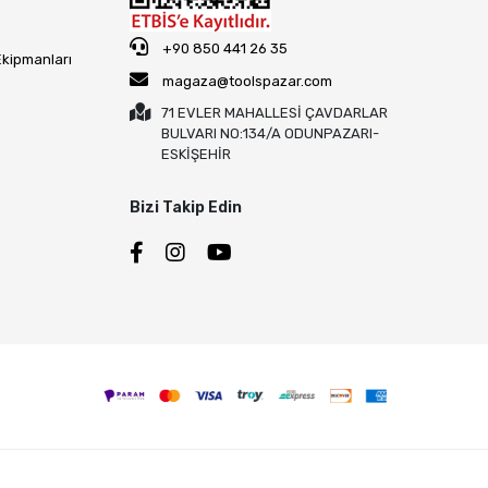
+90 850 441 26 35
Ekipmanları
magaza@toolspazar.com
71 EVLER MAHALLESİ ÇAVDARLAR
BULVARI NO:134/A ODUNPAZARI-
ESKİŞEHİR
Bizi Takip Edin