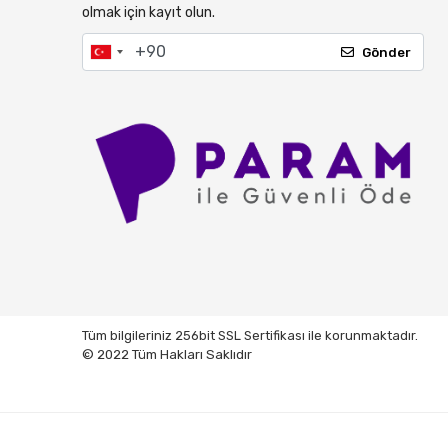
olmak için kayıt olun.
NATUJEN
NOBEL
Gönder
NOCO
ORCAMP
Parago
Sebu
SGS
Stanley
Suit Luxury
ToolsPazar
Wagner
Tüm bilgileriniz 256bit SSL Sertifikası ile korunmaktadır.
© 2022 Tüm Hakları Saklıdır
WORKIT
Workpro
Worx