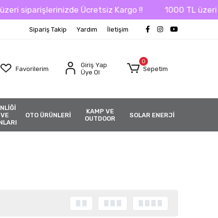
i siparişlerinizde Ücretsiz Kargo !!
1000 TL üzeri sip
Sipariş Takip
Yardım
İletişim
0
Giriş Yap
Favorilerim
Sepetim
Üye Ol
NLİĞİ
KAMP VE
 VE
OTO ÜRÜNLERİ
SOLAR ENERJİ
OUTDOOR
NLARI