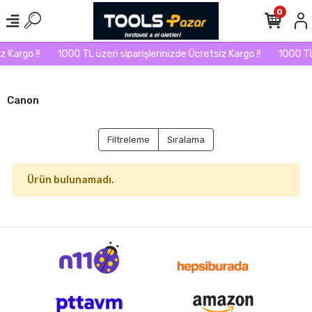
0
 Kargo !!
1000 TL üzeri siparişlerinizde Ücretsiz Kargo !!
1000 TL 
Canon
Filtreleme
Sıralama
Ürün bulunamadı.