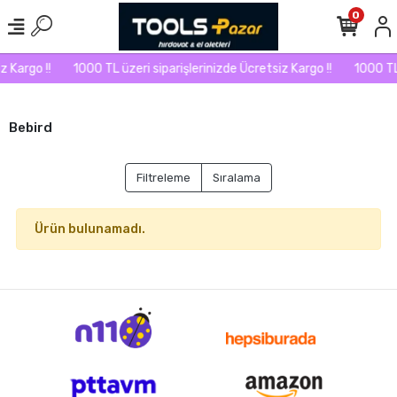
0
 Kargo !!
1000 TL üzeri siparişlerinizde Ücretsiz Kargo !!
1000 TL 
Bebird
Filtreleme
Sıralama
Ürün bulunamadı.