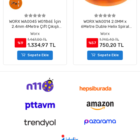
WORX WA0045 WG186E İçin
WORX WA0014 2.0MM x
2.4mm 4Metre Çift Çıkışlı
6Metre Duble Helix Spiral
Duble Helix Spiral Burgulu
Burgulu Yedek Misina
Worx
Worx
Yedek Misina
1.467,00 TL
1.740,40 TL
%9
%57
1.334,97 TL
750,20 TL
Sepete Ekle
Sepete Ekle