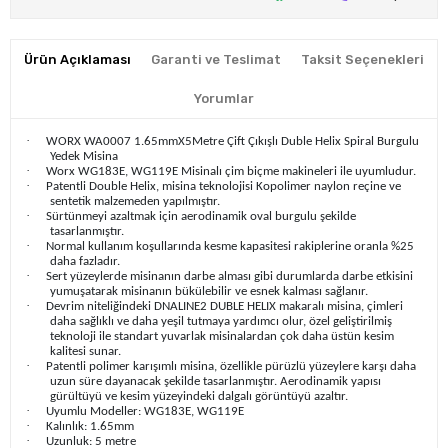
Ürün Açıklaması
Garanti ve Teslimat
Taksit Seçenekleri
Yorumlar
·
WORX WA0007 1.65mmX5Metre Çift Çıkışlı Duble Helix Spiral Burgulu
Yedek Misina
·
Worx WG183E, WG119E Misinalı çim biçme makineleri ile uyumludur.
·
Patentli Double Helix, misina teknolojisi Kopolimer naylon reçine ve
sentetik malzemeden yapılmıştır.
·
Sürtünmeyi azaltmak için aerodinamik oval burgulu şekilde
tasarlanmıştır.
·
Normal kullanım koşullarında kesme kapasitesi rakiplerine oranla %25
daha fazladır.
·
Sert yüzeylerde misinanın darbe alması gibi durumlarda darbe etkisini
yumuşatarak misinanın bükülebilir ve esnek kalması sağlanır.
·
Devrim niteliğindeki DNALINE2 DUBLE HELIX makaralı misina, çimleri
daha sağlıklı ve daha yeşil tutmaya yardımcı olur, özel geliştirilmiş
teknoloji ile standart yuvarlak misinalardan çok daha üstün kesim
kalitesi sunar.
·
Patentli polimer karışımlı misina, özellikle pürüzlü yüzeylere karşı daha
uzun süre dayanacak şekilde tasarlanmıştır. Aerodinamik yapısı
gürültüyü ve kesim yüzeyindeki dalgalı görüntüyü azaltır.
·
Uyumlu Modeller: WG183E, WG119E
·
Kalınlık: 1.65mm
·
Uzunluk: 5 metre