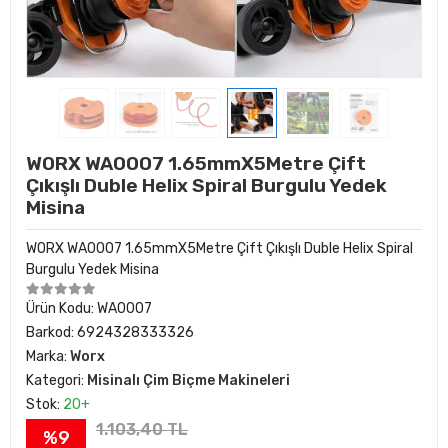
WORX WA0007 1.65mmX5Metre Çift
Çıkışlı Duble Helix Spiral Burgulu Yedek
Misina
WORX WA0007 1.65mmX5Metre Çift Çıkışlı Duble Helix Spiral
Burgulu Yedek Misina
Ürün Kodu:
WA0007
Barkod:
6924328333326
Marka:
Worx
Kategori:
Misinalı Çim Biçme Makineleri
Stok:
20+
1.103,40 TL
%9