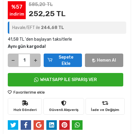
585,20 TL
%57
252,25 TL
indirim
Havale/EFT ile
244,68 TL
41,58 TL 'den başlayan taksitlerle
Aynı gün kargoda!
Sepete
Hemen Al
Ekle
WHATSAPP İLE SİPARİŞ VER
Favorilerime ekle
Hızlı Gönderi
Güvenli Alışveriş
İade ve Değişim