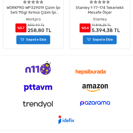
WORKPRO WP329019 Çizim İpi
Stanley 1-77-174 Tekerlekli
Seti 115gr Kırmızı Çizim İpi
Mesafe Ölçer
Boyası + Mini Su Terazisi +
Workpro
Stanley
30M Çizim İpi
600,40 TL
11.816,25 TL
%57
%54
258,80 TL
5.394,38 TL
Sepete Ekle
Sepete Ekle