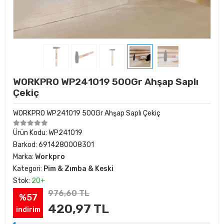
WORKPRO WP241019 500Gr Ahşap Saplı
Çekiç
WORKPRO WP241019 500Gr Ahşap Saplı Çekiç
Ürün Kodu:
WP241019
Barkod:
6914280008301
Marka:
Workpro
Kategori:
Pim & Zımba & Keski
Stok:
20+
976,60 TL
%57
420,97 TL
indirim