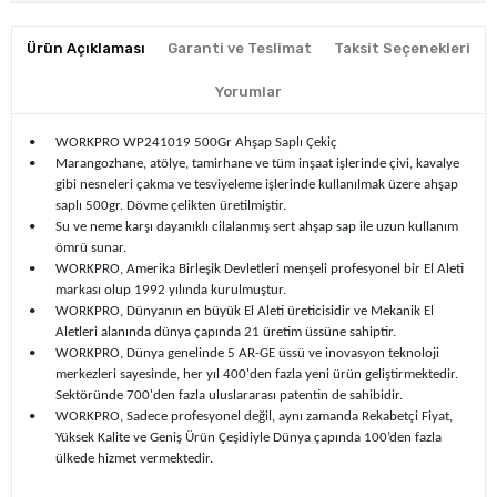
Ürün Açıklaması
Garanti ve Teslimat
Taksit Seçenekleri
Yorumlar
•
WORKPRO WP241019 500Gr Ahşap Saplı Çekiç
•
Marangozhane, atölye, tamirhane ve tüm inşaat işlerinde çivi, kavalye
gibi nesneleri çakma ve tesviyeleme işlerinde kullanılmak üzere ahşap
saplı 500gr. Dövme çelikten üretilmiştir.
•
Su ve neme karşı dayanıklı cilalanmış sert ahşap sap ile uzun kullanım
ömrü sunar.
•
WORKPRO, Amerika Birleşik Devletleri menşeli profesyonel bir El Aleti
markası olup 1992 yılında kurulmuştur.
•
WORKPRO, Dünyanın en büyük El Aleti üreticisidir ve Mekanik El
Aletleri alanında dünya çapında 21 üretim üssüne sahiptir.
•
WORKPRO, Dünya genelinde 5 AR-GE üssü ve inovasyon teknoloji
merkezleri sayesinde, her yıl 400'den fazla yeni ürün geliştirmektedir.
Sektöründe 700'den fazla uluslararası patentin de sahibidir.
•
WORKPRO, Sadece profesyonel değil, aynı zamanda Rekabetçi Fiyat,
Yüksek Kalite ve Geniş Ürün Çeşidiyle Dünya çapında 100’den fazla
ülkede hizmet vermektedir.