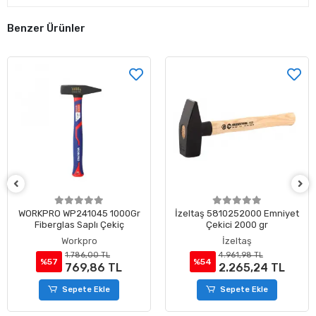
Benzer Ürünler
WORKPRO WP241045 1000Gr
İzeltaş 5810252000 Emniyet
Fiberglas Saplı Çekiç
Çekici 2000 gr
Workpro
İzeltaş
1.786,00 TL
4.961,98 TL
%57
%54
769,86 TL
2.265,24 TL
Sepete Ekle
Sepete Ekle