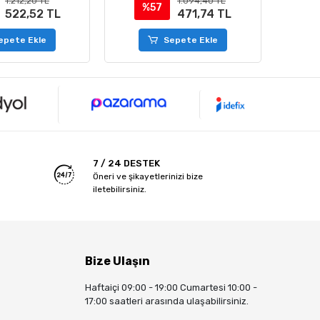
1.212,20 TL
1.094,40 TL
%57
%
522,52 TL
471,74 TL
epete Ekle
Sepete Ekle
7 / 24 DESTEK
Öneri ve şikayetlerinizi bize
iletebilirsiniz.
Bize Ulaşın
Haftaiçi 09:00 - 19:00 Cumartesi 10:00 -
17:00 saatleri arasında ulaşabilirsiniz.