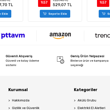
9,80 TL
1.227,40 TL
%57
%57
7,70 TL
529,07 TL
 Ekle
Sepete Ekle
S
Güvenli Alışveriş
Geniş Ürün Yelpazesi
Güvenli ve kolay ödeme
Binlerce ürün ve kampanya
sistemi
seçeneği
Kurumsal
Kategoriler
Hakkımızda
Akülü Grubu
Gizlilik ve Güvenlik
Elektrikli El Aletleri