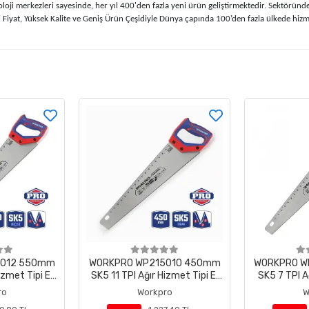
merkezleri sayesinde, her yıl 400'den fazla yeni ürün geliştirmektedir. Sektöründe 7
iyat, Yüksek Kalite ve Geniş Ürün Çeşidiyle Dünya çapında 100’den fazla ülkede hizm
5012 550mm
WORKPRO WP215010 450mm
WORKPRO W
izmet Tipi El
SK5 11 TPI Ağır Hizmet Tipi El
SK5 7 TPI A
esi
Testeresi
Te
ro
Workpro
W