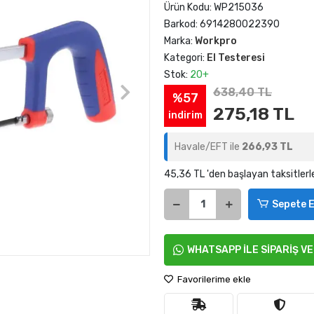
Ürün Kodu:
WP215036
Barkod:
6914280022390
Marka:
Workpro
Kategori:
El Testeresi
Stok:
20+
638,40 TL
%57
275,18 TL
indirim
Havale/EFT ile
266,93 TL
45,36 TL 'den başlayan taksitlerl
Sepete E
WHATSAPP İLE SİPARİŞ V
Favorilerime ekle