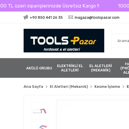
 üzeri siparişlerinizde Ücretsiz Kargo !!
1000 TL üz
+90 850 441 26 35
magaza@toolspazar.com
H
ELEKTRİKLİ EL
EL ALETLERİ
AKÜLÜ GRUBU
(PN
ALETLERİ
(MEKANİK)
AL
Ana Sayfa
El Aletleri (Mekanik)
Kesme İşleme
E