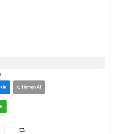
e
kle
Hemen Al
ER