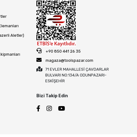
tler
Elemanları
zerli Aletler)
+90 850 441 26 35
Ekipmanları
magaza@toolspazar.com
71 EVLER MAHALLESİ ÇAVDARLAR
BULVARI NO:134/A ODUNPAZARI-
ESKİŞEHİR
Bizi Takip Edin