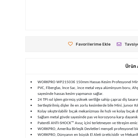
Favorilerime Ekle
Tavsiy
Ürün 
•
WORKPRO WP215036 150mm Hassas Kesim Profesyonel Mini K
•
PVC, Fiberglas, İnce Sac, ince metal veya alüminyum boru, Ahşap
sayesinde hassas kesim yapmanızı sağlar.
•
24 TPI ısıl işlem görmüş yüksek sertliğe sahip çapraz diş tasarım
•
Sertleştirilmiş dişler ile en zorlu kesimlerde bile Mini, junıor 
•
Kolay sıkıştırılabilir bıçak mekanizması ile hızlı ve kolay bıçak
•
Sağlam metal gövde sayesinde pas ve korozyona karşı dayanıkl
•
Patentli ANTI-SHOCK™ Avuç içini terletmeyen ve titreşim emici 
•
WORKPRO, Amerika Birleşik Devletleri menşeli profesyonel bir
•
WORKPRO, Dünyanın en büyük El Aleti üreticisidir ve Mekanik 