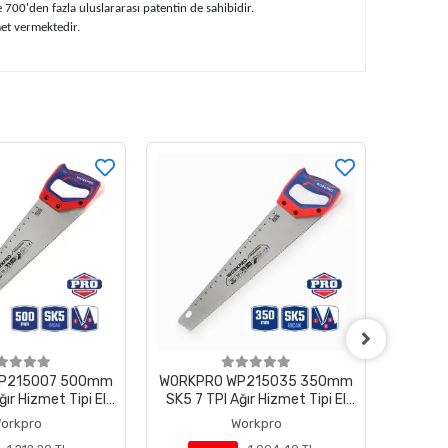
00'den fazla uluslararası patentin de sahibidir.
et vermektedir.
P215007 500mm
WORKPRO WP215035 350mm
WORKP
ğır Hizmet Tipi El
SK5 7 TPI Ağır Hizmet Tipi El
Katlana
steresi
Testeresi
B
orkpro
Workpro