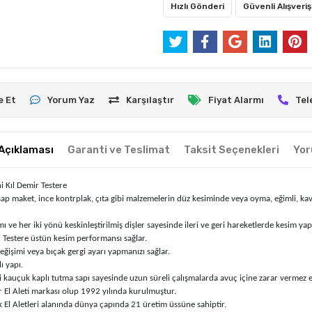
Hızlı Gönderi
Güvenli Alışveriş
e Et
Yorum Yaz
Karşılaştır
Fiyat Alarmı
Tel
Açıklaması
Garanti ve Teslimat
Taksit Seçenekleri
Yor
ıl Demir Testere
 maket, ince kontrplak, çıta gibi malzemelerin düz kesiminde veya oyma, eğimli, kavisli 
ı ve her iki yönü keskinleştirilmiş dişler sayesinde ileri ve geri hareketlerde kesim yap
Kıl Testere üstün kesim performansı sağlar.
 değişimi veya bıçak gergi ayarı yapmanızı sağlar.
ı yapı.
kauçuk kaplı tutma sapı sayesinde uzun süreli çalışmalarda avuç içine zarar vermez el 
 El Aleti markası olup 1992 yılında kurulmuştur.
El Aletleri alanında dünya çapında 21 üretim üssüne sahiptir.