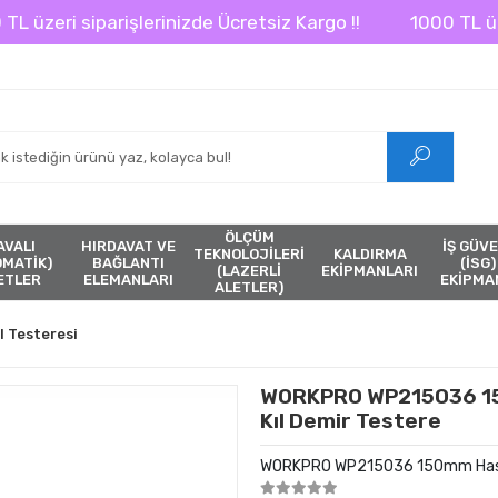
eri siparişlerinizde Ücretsiz Kargo !!
1000 TL üzeri s
ÖLÇÜM
AVALI
HIRDAVAT VE
İŞ GÜVE
TEKNOLOJİLERİ
KALDIRMA
ÖMATİK)
BAĞLANTI
(İSG)
(LAZERLİ
EKİPMANLARI
ETLER
ELEMANLARI
EKİPMA
ALETLER)
l Testeresi
WORKPRO WP215036 15
Kıl Demir Testere
WORKPRO WP215036 150mm Hassas