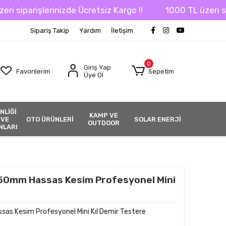
iparişlerinizde Ücretsiz Kargo !!
1000 TL üzeri sipariş
Sipariş Takip
Yardım
İletişim
0
Giriş Yap
Favorilerim
Sepetim
Üye Ol
NLİĞİ
KAMP VE
 VE
OTO ÜRÜNLERİ
SOLAR ENERJİ
OUTDOOR
NLARI
0mm Hassas Kesim Profesyonel Mini
 Kesim Profesyonel Mini Kıl Demir Testere