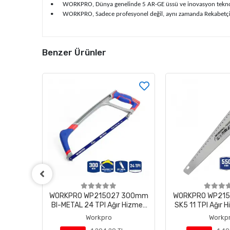
•
WORKPRO, Dünya genelinde 5 AR-GE üssü ve inovasyon teknoloji 
•
WORKPRO, Sadece profesyonel değil, aynı zamanda Rekabetçi F
Benzer Ürünler
 300mm
WORKPRO WP215027 300mm
WORKPRO WP21
 Hizmet
BI-METAL 24 TPI Ağır Hizmet
SK5 11 TPI Ağır H
e Demir
Tipi Demir Testeresi
Tester
Workpro
Workp