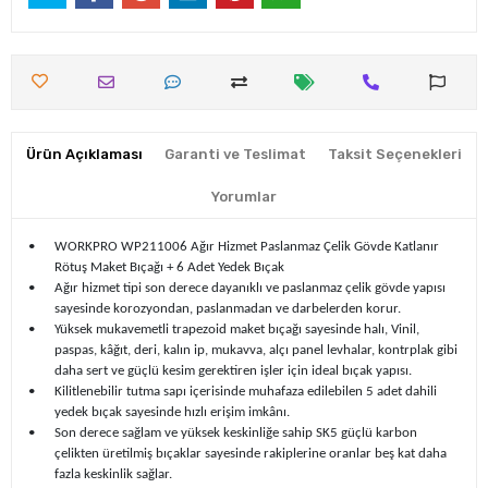
Ürün Açıklaması
Garanti ve Teslimat
Taksit Seçenekleri
Yorumlar
•
WORKPRO WP211006 Ağır Hizmet Paslanmaz Çelik Gövde Katlanır
Rötuş Maket Bıçağı + 6 Adet Yedek Bıçak
•
Ağır hizmet tipi son derece dayanıklı ve paslanmaz çelik gövde yapısı
sayesinde korozyondan, paslanmadan ve darbelerden korur.
•
Yüksek mukavemetli trapezoid maket bıçağı sayesinde halı, Vinil,
paspas, kâğıt, deri, kalın ip, mukavva, alçı panel levhalar, kontrplak gibi
daha sert ve güçlü kesim gerektiren işler için ideal bıçak yapısı.
•
Kilitlenebilir tutma sapı içerisinde muhafaza edilebilen 5 adet dahili
yedek bıçak sayesinde hızlı erişim imkânı.
•
Son derece sağlam ve yüksek keskinliğe sahip SK5 güçlü karbon
çelikten üretilmiş bıçaklar sayesinde rakiplerine oranlar beş kat daha
fazla keskinlik sağlar.