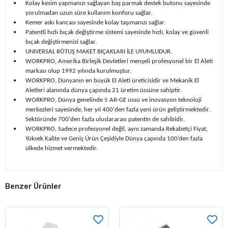
•
Kolay kesim yapmanızı sağlayan baş parmak destek butonu sayesinde
yorulmadan uzun süre kullanım konforu sağlar.
•
Kemer askı kancası sayesinde kolay taşımanızı sağlar.
•
Patentli hızlı bıçak değiştirme sistemi sayesinde hızlı, kolay ve güvenli
bıçak değiştirmenizi sağlar.
•
UNIVERSAL RÖTUŞ MAKET BIÇAKLARI İLE UYUMLUDUR.
•
WORKPRO, Amerika Birleşik Devletleri menşeli profesyonel bir El Aleti
markası olup 1992 yılında kurulmuştur.
•
WORKPRO, Dünyanın en büyük El Aleti üreticisidir ve Mekanik El
Aletleri alanında dünya çapında 21 üretim üssüne sahiptir.
•
WORKPRO, Dünya genelinde 5 AR-GE üssü ve inovasyon teknoloji
merkezleri sayesinde, her yıl 400'den fazla yeni ürün geliştirmektedir.
Sektöründe 700'den fazla uluslararası patentin de sahibidir.
•
WORKPRO, Sadece profesyonel değil, aynı zamanda Rekabetçi Fiyat,
Yüksek Kalite ve Geniş Ürün Çeşidiyle Dünya çapında 100’den fazla
ülkede hizmet vermektedir.
Benzer Ürünler