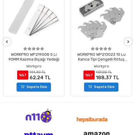
WORKPRO WP219008 5 Li
WORKPRO WP213023 10 Lu
90MM Kazıma Bıçağı Yedeği
Kanca Tipi Çengelli Rötuş
Maket Bıçağı Yedeği
Workpro
Workpro
144,40 TL
437,00 TL
%57
%57
62,24 TL
188,37 TL
Sepete Ekle
Sepete Ekle