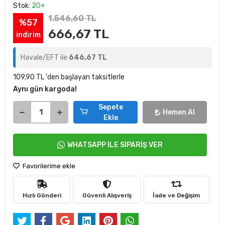
Stok:
20+
1.546,60 TL
%57
666,67 TL
indirim
Havale/EFT ile
646,67 TL
109,90 TL 'den başlayan taksitlerle
Aynı gün kargoda!
Sepete
Hemen Al
Ekle
WHATSAPP İLE SİPARİŞ VER
Favorilerime ekle
Hızlı Gönderi
Güvenli Alışveriş
İade ve Değişim