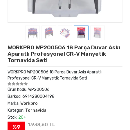
WORKPRO WP200506 18 Parça Duvar Askı
Aparatlı Profesyonel CR-V Manyetik
Tornavida Seti
WORKPRO WP200506 18 Parça Duvar Askı Aparatlı
Profesyonel CR-V Manyetik Tornavida Seti
Ürün Kodu:
WP200506
Barkod:
6914280004198
Marka:
Workpro
Kategori:
Tornavida
Stok:
20+
1.938,60 TL
%9