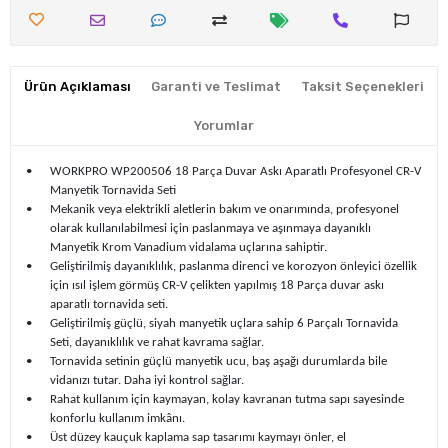
Ürün Açıklaması
Garanti ve Teslimat
Taksit Seçenekleri
Yorumlar
•
WORKPRO WP200506 18 Parça Duvar Askı Aparatlı Profesyonel CR-V
Manyetik Tornavida Seti
•
Mekanik veya elektrikli aletlerin bakım ve onarımında, profesyonel
olarak kullanılabilmesi için paslanmaya ve aşınmaya dayanıklı
Manyetik Krom Vanadium vidalama uçlarına sahiptir.
•
Geliştirilmiş dayanıklılık, paslanma direnci ve korozyon önleyici özellik
için ısıl işlem görmüş CR-V çelikten yapılmış 18 Parça duvar askı
aparatlı tornavida seti.
•
Geliştirilmiş güçlü, siyah manyetik uçlara sahip 6 Parçalı Tornavida
Seti, dayanıklılık ve rahat kavrama sağlar.
•
Tornavida setinin güçlü manyetik ucu, baş aşağı durumlarda bile
vidanızı tutar. Daha iyi kontrol sağlar.
•
Rahat kullanım için kaymayan, kolay kavranan tutma sapı sayesinde
konforlu kullanım imkânı.
•
Üst düzey kauçuk kaplama sap tasarımı kaymayı önler, el