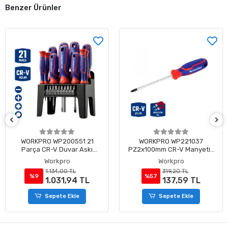
Benzer Ürünler
WORKPRO WP200551 21
WORKPRO WP221037
Parça CR-V Duvar Askı
PZ2x100mm CR-V Manyetik
Aparatlı Profesyonel
Profesyonel Yıldız Tornavida
Workpro
Workpro
Manyetik Tornavida Seti
1.134,00 TL
319,20 TL
%9
%57
1.031,94 TL
137,59 TL
Sepete Ekle
Sepete Ekle