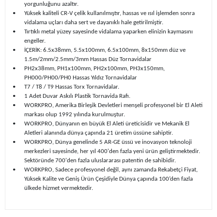
yorgunluğunu azaltır.
•
Yüksek kaliteli CR-V çelik kullanılmıştır, hassas ve ısıl işlemden sonra
vidalama uçları daha sert ve dayanıklı hale getirilmiştir.
•
Tırtıklı metal yüzey sayesinde vidalama yaparken elinizin kaymasını
engeller.
•
İÇERİK: 6.5x38mm, 5.5x100mm, 6.5x100mm, 8x150mm düz ve
1.5m/2mm/2.5mm/3mm Hassas Düz Tornavidalar
•
PH2x38mm, PH1x100mm, PH2x100mm, PH3x150mm,
PH000/PH00/PH0 Hassas Yıldız Tornavidalar
•
T7 / T8 / T9 Hassas Torx Tornavidalar.
•
1 Adet Duvar Askılı Plastik Tornavida Rafı.
•
WORKPRO, Amerika Birleşik Devletleri menşeli profesyonel bir El Aleti
markası olup 1992 yılında kurulmuştur.
•
WORKPRO, Dünyanın en büyük El Aleti üreticisidir ve Mekanik El
Aletleri alanında dünya çapında 21 üretim üssüne sahiptir.
•
WORKPRO, Dünya genelinde 5 AR-GE üssü ve inovasyon teknoloji
merkezleri sayesinde, her yıl 400'den fazla yeni ürün geliştirmektedir.
Sektöründe 700'den fazla uluslararası patentin de sahibidir.
•
WORKPRO, Sadece profesyonel değil, aynı zamanda Rekabetçi Fiyat,
Yüksek Kalite ve Geniş Ürün Çeşidiyle Dünya çapında 100’den fazla
ülkede hizmet vermektedir.